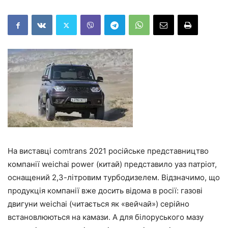
На виставці comtrans 2021 російське представництво
компанії weichai power (китай) представило уаз патріот,
оснащений 2,3-літровим турбодизелем. Відзначимо, що
продукція компанії вже досить відома в росії: газові
двигуни weichai (читається як «вейчай») серійно
встановлюються на камази. А для білоруського мазу