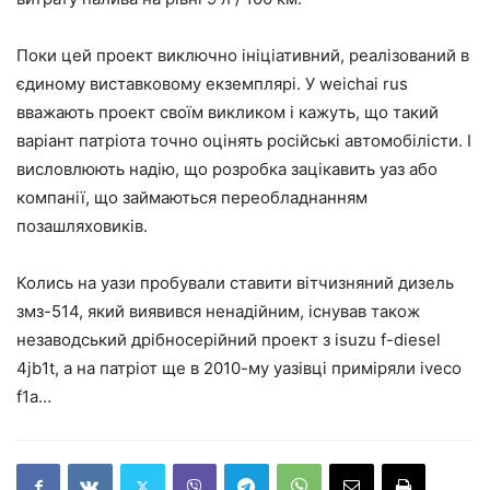
Поки цей проект виключно ініціативний, реалізований в
єдиному виставковому екземплярі. У weichai rus
вважають проект своїм викликом і кажуть, що такий
варіант патріота точно оцінять російські автомобілісти. І
висловлюють надію, що розробка зацікавить уаз або
компанії, що займаються переобладнанням
позашляховиків.
Колись на уази пробували ставити вітчизняний дизель
змз-514, який виявився ненадійним, існував також
незаводський дрібносерійний проект з isuzu f-diesel
4jb1t, а на патріот ще в 2010-му уазівці приміряли iveco
f1a…