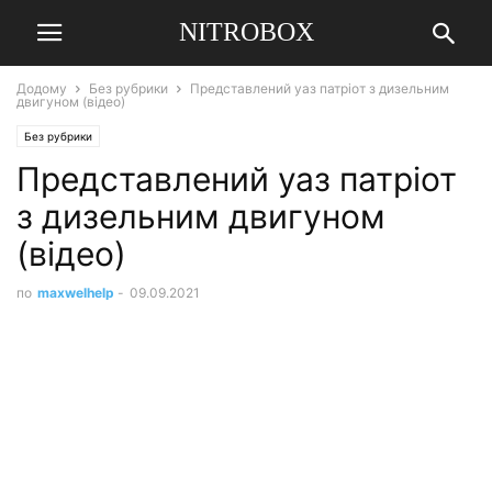
NITROBOX
Додому
Без рубрики
Представлений уаз патріот з дизельним
двигуном (відео)
Без рубрики
Представлений уаз патріот
з дизельним двигуном
(відео)
по
maxwelhelp
-
09.09.2021