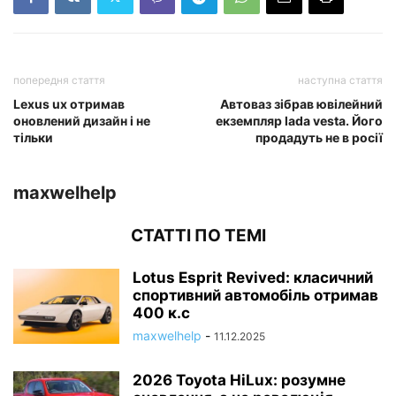
попередня стаття
наступна стаття
Lexus ux отримав
Автоваз зібрав ювілейний
оновлений дизайн і не
екземпляр lada vesta. Його
тільки
продадуть не в росії
maxwelhelp
СТАТТІ ПО ТЕМІ
Lotus Esprit Revived: класичний
спортивний автомобіль отримав
400 к.с
maxwelhelp
-
11.12.2025
2026 Toyota HiLux: розумне