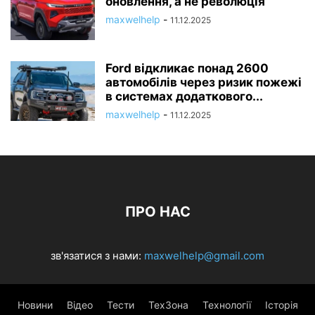
оновлення, а не революція
maxwelhelp
-
11.12.2025
Ford відкликає понад 2600
автомобілів через ризик пожежі
в системах додаткового...
maxwelhelp
-
11.12.2025
ПРО НАС
зв'язатися з нами:
maxwelhelp@gmail.com
Новини
Відео
Тести
ТехЗона
Технології
Історія