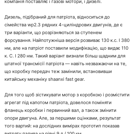
компанія поставляє і газові мотори, і дизелі.
Дизель, підібраний для патріота, відноситься до
сімейства wp2.3 рядних 4-циліндрових двигунів, де є
три варіанти, що розрізняються за ступенем
форсування. Найпотужніша версія розвиває 130 к.с. І 380
нм, але на патріот поставили модифікацію, що видає 110
к. С. І 280 нм. Такий варіант визнали більш щадним для
штатної трансмісії патріота — навіть незважаючи на те,
що коробку передач теж замінили, встановивши
китайську механіку shaanxi fast gear.
Для того щоб зістикувати мотор з коробкою і розмістити
агрегат під капотом патріота, довелося поміняти
фланець коробки і первинний вал, а також змінити
опори двигуна. Але, за першими оцінками, результат
того вартий: на дослідних вимірах прототип показав
витрату палива на рівні 9 л / 100 км.