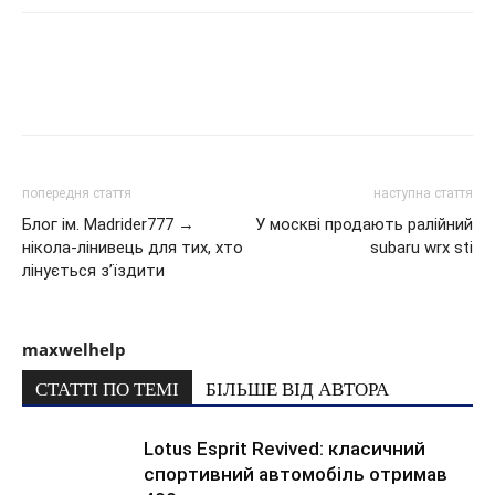
попередня стаття
наступна стаття
Блог ім. Madrider777 →
У москві продають ралійний
нікола-лінивець для тих, хто
subaru wrx sti
лінується з’їздити
maxwelhelp
СТАТТІ ПО ТЕМІ
БІЛЬШЕ ВІД АВТОРА
Lotus Esprit Revived: класичний
спортивний автомобіль отримав