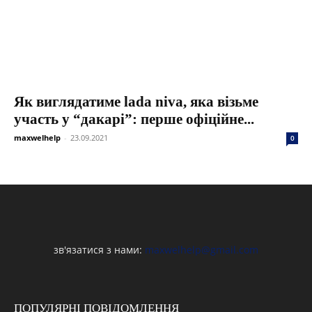
Як виглядатиме lada niva, яка візьме
участь у “дакарі”: перше офіційне...
maxwelhelp
-
23.09.2021
0
зв'язатися з нами:
maxwelhelp@gmail.com
ПОПУЛЯРНІ ПОВІДОМЛЕННЯ