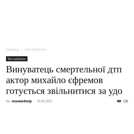
NITROBOX
Додому
Без рубрики
Без рубрики
Винуватець смертельної дтп
актор михайло єфремов
готується звільнитися за удо
по
maxwelhelp
-
16.09.2021
126