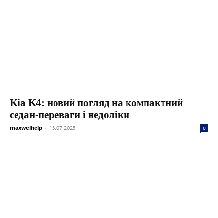
Kia K4: новий погляд на компактний
седан-переваги і недоліки
maxwelhelp
-
15.07.2025
0