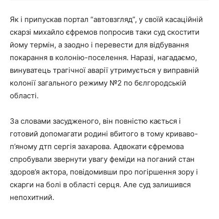
Як і припускав портал “автовзгляд”, у своїй касаційній
скарзі михайло єфремов попросив таки суд скостити
йому термін, а заодно і перевести для відбування
покарання в колонію-поселення. Наразі, нагадаємо,
винуватець трагічної аварії утримується у виправній
колонії загального режиму №2 по бєлгородській
області.
За словами засудженого, він повністю кається і
готовий допомагати родині вбитого в тому криваво-
п’яному дтп сергія захарова. Адвокати єфремова
спробували звернути увагу феміди на поганий стан
здоров’я актора, повідомивши про погіршення зору і
скарги на болі в області серця. Але суд залишився
непохитний.