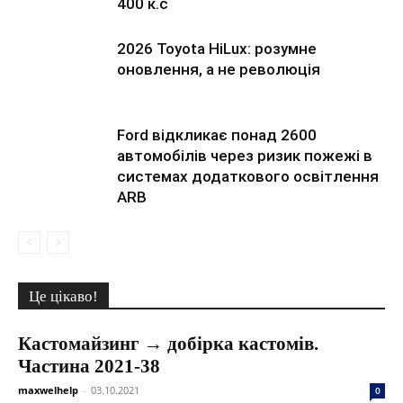
400 к.с
2026 Toyota HiLux: розумне
оновлення, а не революція
Ford відкликає понад 2600
автомобілів через ризик пожежі в
системах додаткового освітлення
ARB
Це цікаво!
Кастомайзинг → добірка кастомів.
Частина 2021-38
maxwelhelp
-
03.10.2021
0