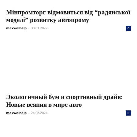
Мінпромторг відмовиться від “радянської
моделі” розвитку автопрому
maxwelhelp
-
30.01.2022
0
Экологичный бум и спортивный драйв:
Новые веяния в мире авто
maxwelhelp
-
24.08.2024
0