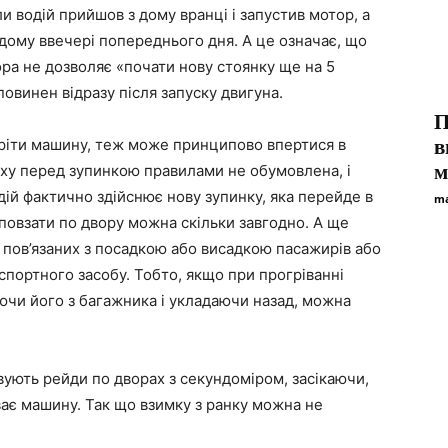
 водій прийшов з дому вранці і запустив мотор, а
додому ввечері попереднього дня. А це означає, що
ора не дозволяє «почати нову стоянку ще на 5
повинен відразу після запуску двигуна.
П
огріти машину, теж може принципово впертися в
в
м
уху перед зупинкою правилами не обумовлена, і
дій фактично здійснює нову зупинку, яка перейде в
ma
повзати по двору можна скільки завгодно. А ще
 пов’язаних з посадкою або висадкою пасажирів або
портного засобу. Тобто, якщо при прогріванні
аючи його з багажника і укладаючи назад, можна
ують рейди по дворах з секундоміром, засікаючи,
ває машину. Так що взимку з ранку можна не