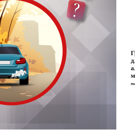
Г
д
а
м
ma