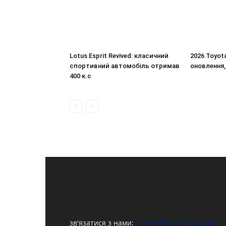
Lotus Esprit Revived: класичний
2026 Toyot
спортивний автомобіль отримав
оновлення,
400 к.с
зв'язатися з нами:
maxwelhelp@gmail.com