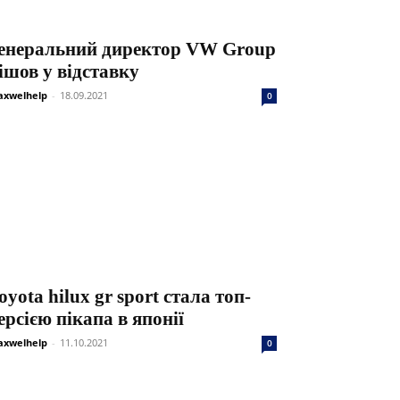
енеральний директор VW Group
ішов у відставку
xwelhelp
-
18.09.2021
0
oyota hilux gr sport стала топ-
ерсією пікапа в японії
xwelhelp
-
11.10.2021
0