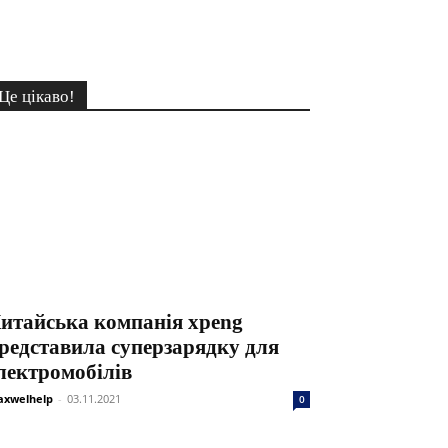
Це цікаво!
итайська компанія xpeng
редставила суперзарядку для
лектромобілів
xwelhelp
-
03.11.2021
0