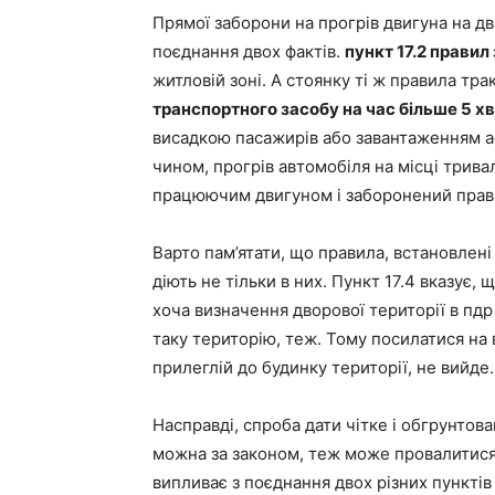
Прямої заборони на прогрів двигуна на дв
поєднання двох фактів.
пункт 17.2 прави
житловій зоні. А стоянку ті ж правила тра
транспортного засобу на час більше 5 х
висадкою пасажирів або завантаженням а
чином, прогрів автомобіля на місці трив
працюючим двигуном і заборонений прав
Варто пам’ятати, що правила, встановлені
діють не тільки в них. Пункт 17.4 вказує,
хоча визначення дворової території в пдр н
таку територію, теж. Тому посилатися на в
прилеглій до будинку території, не вийде.
Насправді, спроба дати чітке і обгрунтов
можна за законом, теж може провалитися.
випливає з поєднання двох різних пунктів