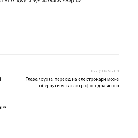
 потім почати рух на малих обертах.
наступна стаття
i
Глава toyota: перехід на електрокари може
обернутися катастрофою для японії
ОРА