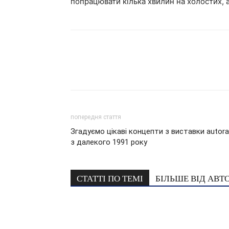
попрацювати кілька хвилин на холостих, а
попередня стаття
Згадуємо цікаві концепти з виставки autora
з далекого 1991 року
СТАТТІ ПО ТЕМІ
БІЛЬШЕ ВІД АВТ