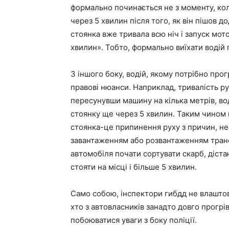
формально починається не з моменту, коли
через 5 хвилин після того, як він пішов 
стоянка вже тривала всю ніч і запуск мот
хвилин». Тобто, формально виїхати водій 
З іншого боку, водій, якому потрібно пр
правові нюанси. Наприклад, тривалість р
пересунувши машину на кілька метрів, во
стоянку ще через 5 хвилин. Таким чином 
стоянка-це припинення руху з причин, не
завантаженням або розвантаженням транс
автомобіля почати сортувати скарб, діст
стояти на місці і більше 5 хвилин.
Само собою, інспектори гибдд не влаштов
хто з автовласників занадто довго прогрі
побоюватися уваги з боку поліції.