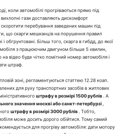
оді, коли автомобілі прогріваються прямо під
і вихлопні гази доставляють дискомфорт
 скоротити перебування заведених машин під
іти, що скарги мешканців на порушення правил
 і обгрунтовані. Більш того, скарга в гибдд, до якої
омобіля з працюючим двигуном більше 5 хвилин,
 на відео буде чітко помітний номер автомобіля і
ати штраф.
тловій зоні, регламентуються статтею 12.28 коап.
овлених для руху транспортних засобів в житлових
дміністративного
штрафу в розмірі 1500 рублів
. А
льного значення
москві або санкт-петербурзі
,
вного
штрафу в розмірі 3000 рублів
. Тобто,
омобіля може досить дорого обійтися. Тому самий
екомендується для прогріву автомобіля: дати мотору