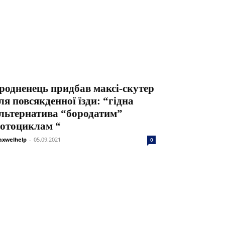
родненець придбав максі-скутер
ля повсякденної їзди: “гідна
льтернатива “бородатим”
отоциклам “
xwelhelp
-
05.09.2021
0