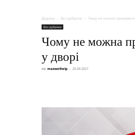
Додому
Без рубрики
Чому не можна прогрівати
Без рубрики
Чому не можна пр
у дворі
по
maxwelhelp
-
20.09.2021