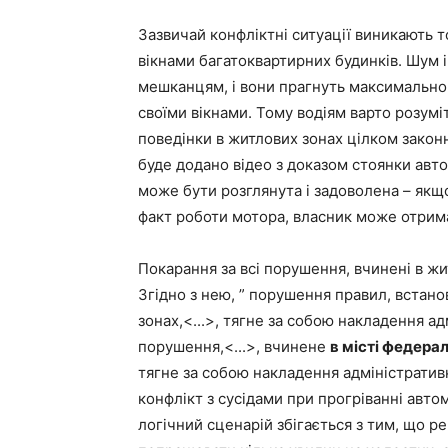
Зазвичай конфліктні ситуації виникають т
вікнами багатоквартирних будинків. Шум 
мешканцям, і вони прагнуть максимально
своїми вікнами. Тому водіям варто розум
поведінки в житлових зонах цілком законні
буде додано відео з доказом стоянки авт
може бути розглянута і задоволена – якщо
факт роботи мотора, власник може отрим
Покарання за всі порушення, вчинені в жи
Згідно з нею, ” порушення правил, встан
зонах,<...>, тягне за собою накладення а
порушення,<...>, вчинене
в місті федера
тягне за собою накладення адміністрати
конфлікт з сусідами при прогріванні авт
логічний сценарій збігається з тим, що р