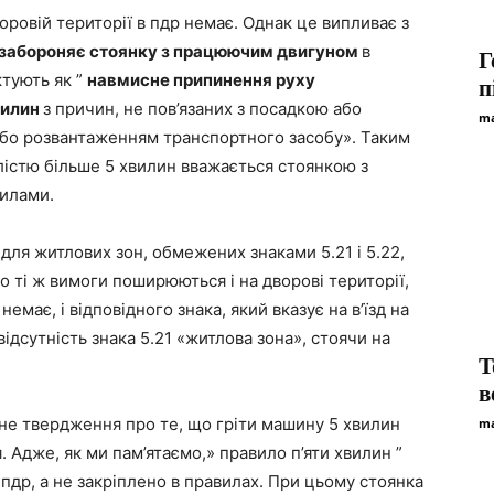
оровій території в пдр немає. Однак це випливає з
л забороняє стоянку з працюючим двигуном
в
Г
ктують як ”
навмисне припинення руху
п
вилин
з причин, не пов’язаних з посадкою або
ma
бо розвантаженням транспортного засобу». Таким
алістю більше 5 хвилин вважається стоянкою з
илами.
 для житлових зон, обмежених знаками 5.21 і 5.22,
 що ті ж вимоги поширюються і на дворові території,
емає, і відповідного знака, який вказує на в’їзд на
ідсутність знака 5.21 «житлова зона», стоячи на
T
в
ане твердження про те, що гріти машину 5 хвилин
ma
 Адже, як ми пам’ятаємо,» правило п’яти хвилин ”
 пдр, а не закріплено в правилах. При цьому стоянка