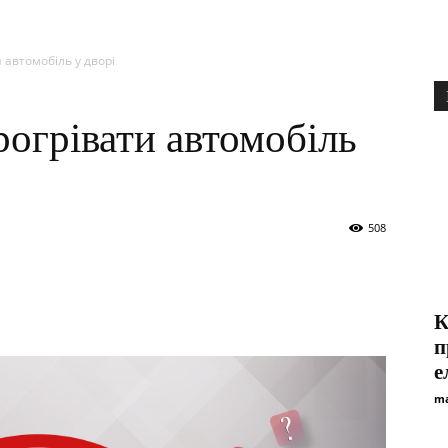
 автомобіль у дворі
огрівати автомобіль
508
К
п
е
ma