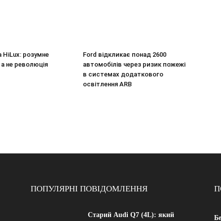
a HiLux: розумне
Ford відкликає понад 2600
 а не революція
автомобілів через ризик пожежі
в системах додаткового
освітлення ARB
ПОПУЛЯРНІ ПОВІДОМЛЕННЯ
П
Старий Audi Q7 (4L): який
Б