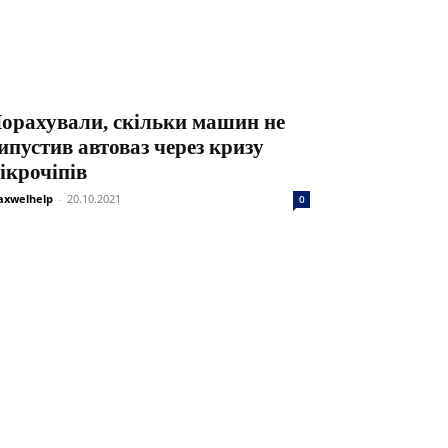
орахували, скільки машин не
ипустив автоваз через кризу
ікрочіпів
xwelhelp
-
20.10.2021
0