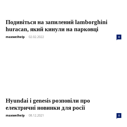
Подивіться на запилений lamborghini
huracan, який кинули на парковці
maxwelhelp
-
02.02.2022
0
Hyundai і genesis розповіли про
електричні новинки для росії
maxwelhelp
-
08.12.2021
0