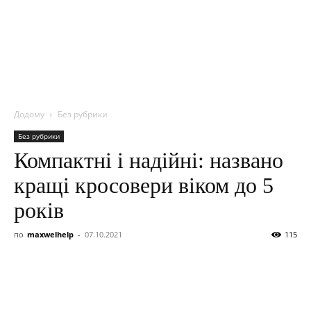
NITROBOX
Додому
Без рубрики
Без рубрики
Компактні і надійні: названо
кращі кросовери віком до 5
років
по
maxwelhelp
-
07.10.2021
115