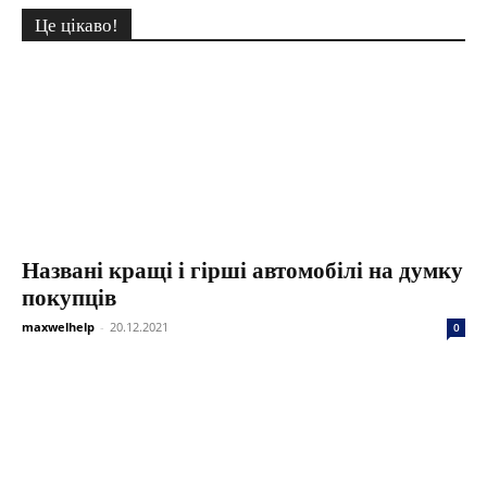
Це цікаво!
Названі кращі і гірші автомобілі на думку
покупців
maxwelhelp
-
20.12.2021
0