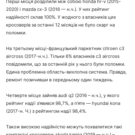
Перші місця розділили між собою honda hr-v (2015-
2020) і mazda cx-3 (2016 — н.ч.). У них рейтинг
надійності склав 100%. У жодного з власників цих
кросоверів за останні 12 місяців не було скарг на
поломки.
На третьому місці-французький паркетник citroen c3
aircross (2017-н.ч.). Тільки 6% власників c3 aircross
повідомили, що за останній рік у нього були поломки.
Єдина проблемна область-вихлопна система. Правда,
ремонт позичивши в середньому один тиждень.
Четверте місце зайняв audi q2 (2016 – н.ч.), у якого
рейтинг надії з’явився 98,7%, а п’яте — hyundai kona
(2017-н. Ч.) з рейтингом надії 98,4%.
Також високою надійністю можуть похвалитися такі
компактні кросовери: skoda kamiq (2019 — н.ч.) –