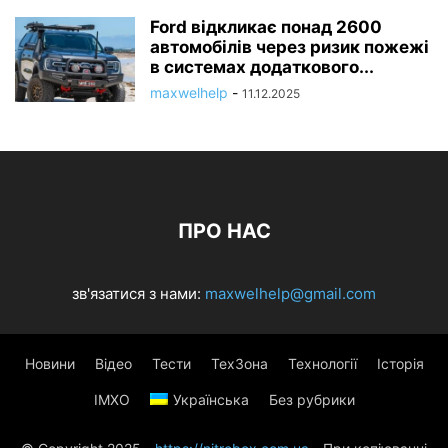
Ford відкликає понад 2600
автомобілів через ризик пожежі
в системах додаткового...
maxwelhelp
-
11.12.2025
ПРО НАС
зв'язатися з нами:
maxwelhelp@gmail.com
Новини
Відео
Тести
ТехЗона
Технології
Історія
ІМХО
Українська
Без рубрики