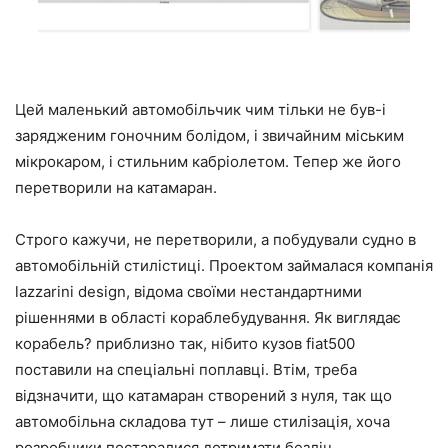
Цей маленький автомобільчик чим тільки не був-і
зарядженим гоночним болідом, і звичайним міським
мікрокаром, і стильним кабріолетом. Тепер же його
перетворили на катамаран.
Строго кажучи, не перетворили, а побудували судно в
автомобільній стилістиці. Проектом займалася компанія
lazzarini design, відома своїми нестандартними
рішеннями в області кораблебудування. Як виглядає
корабель? приблизно так, нібито кузов fiat500
поставили на спеціальні поплавці. Втім, треба
відзначити, що катамаран створений з нуля, так що
автомобільна складова тут – лише стилізація, хоча
розробники постаралися дотримати безліч