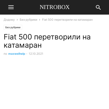
NITROBOX
Додому
Без рубрики
Fiat 500 перетворили на катамаран
Без рубрики
Fiat 500 перетворили на
катамаран
по
maxwelhelp
-
12.10.2021