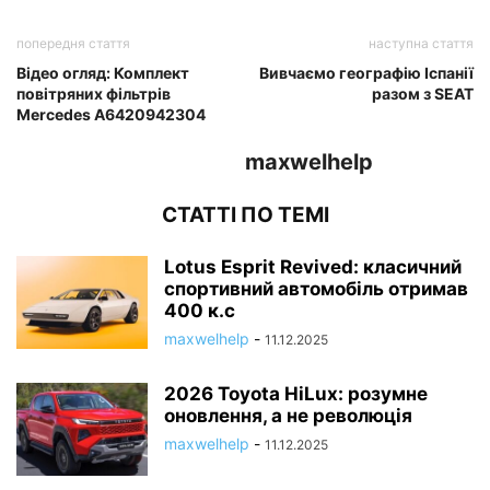
попередня стаття
наступна стаття
Відео огляд: Комплект
Вивчаємо географію Іспанії
повітряних фільтрів
разом з SEAT
Mercedes A6420942304
maxwelhelp
СТАТТІ ПО ТЕМІ
Lotus Esprit Revived: класичний
спортивний автомобіль отримав
400 к.с
maxwelhelp
-
11.12.2025
2026 Toyota HiLux: розумне
оновлення, а не революція
maxwelhelp
-
11.12.2025