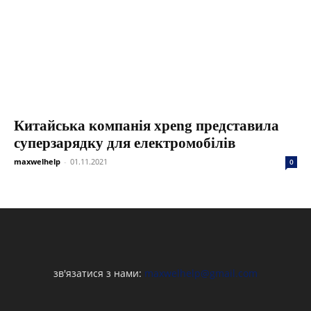
Китайська компанія xpeng представила
суперзарядку для електромобілів
maxwelhelp
-
01.11.2021
0
зв'язатися з нами:
maxwelhelp@gmail.com