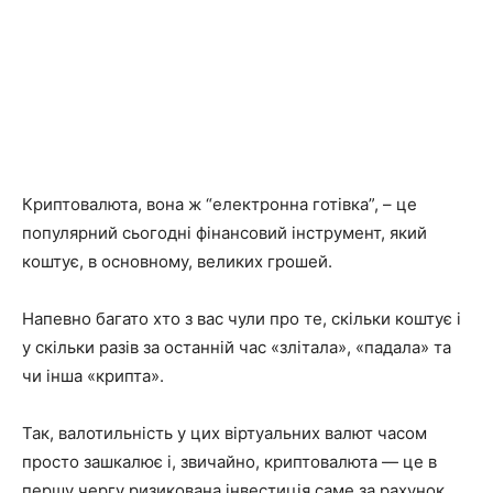
Криптовалюта, вона ж “електронна готівка”, – це
популярний сьогодні фінансовий інструмент, який
коштує, в основному, великих грошей.
Напевно багато хто з вас чули про те, скільки коштує і
у скільки разів за останній час «злітала», «падала» та
чи інша «крипта».
Так, валотильність у цих віртуальних валют часом
просто зашкалює і, звичайно, криптовалюта — це в
першу чергу ризикована інвестиція саме за рахунок