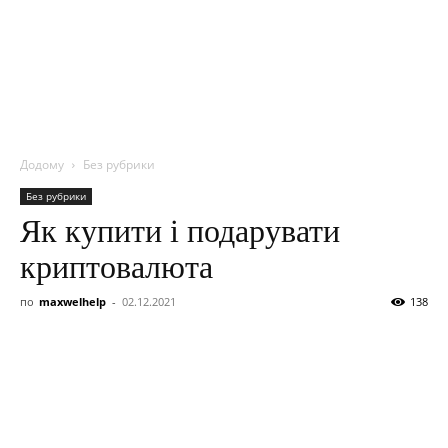
NITROBOX
Додому
Без рубрики
Без рубрики
Як купити і подарувати
криптовалюта
по
maxwelhelp
-
02.12.2021
138