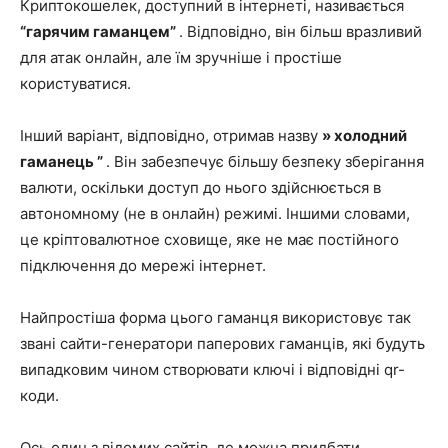
Криптокошелек, доступний в інтернеті, називається
“гарячим гаманцем”
. Відповідно, він більш вразливий
для атак онлайн, але їм зручніше і простіше
користуватися.
Інший варіант, відповідно, отримав назву
» холодний
гаманець ”
. Він забезпечує більшу безпеку зберігання
валюти, оскільки доступ до нього здійснюється в
автономному (не в онлайн) режимі. Іншими словами,
це кріптовалютное сховище, яке не має постійного
підключення до мережі інтернет.
Найпростіша форма цього гаманця використовує так
звані сайти-генератори паперових гаманців, які будуть
випадковим чином створювати ключі і відповідні qr-
коди.
Ось один з відомих сайтів, де можна придбати