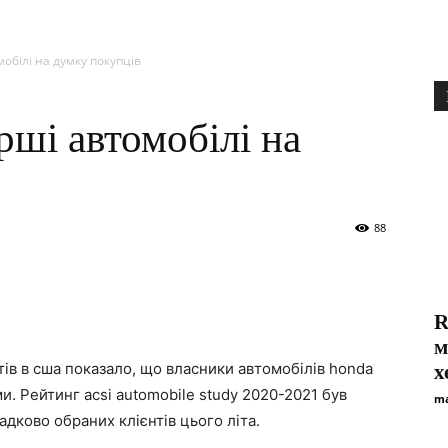
мобілі на думку покупців
ірші автомобілі на
88
R
м
тів в сша показало, що власники автомобілів honda
х
. Рейтинг acsi automobile study 2020-2021 був
ma
дково обраних клієнтів цього літа.