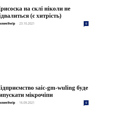
рисоска на склі ніколи не
ідвалиться (є хитрість)
xwelhelp
-
23.10.2021
0
ідприємство saic-gm-wuling буде
ипускати мікрочіпи
xwelhelp
-
16.09.2021
0