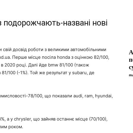
з подорожчають-названі нові
и свій досвід роботи з великими автомобільними
А
ud.ua. Перше місце посіла honda з оцінкою 82/100,
п
 в 2020 році. Далі йде bmw 81/100 (також
с
 81/100 (-1%). Той же результат у subaru, де
ma
мисловості-78/100, що показали audi, ram, hyundai,
%, а у chrysler, що зайняв останнє місце (70/100),
улим роком.