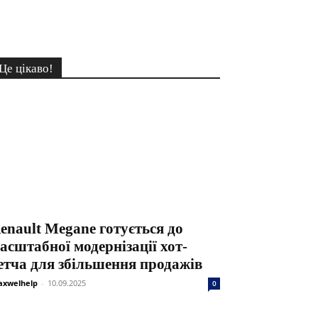
Це цікаво!
enault Megane готується до
асштабної модернізації хот-
етча для збільшення продажів
xwelhelp
-
10.09.2025
0