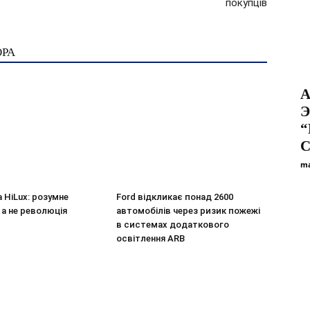
покупців
ОРА
A
Э
“
С
ma
a HiLux: розумне
Ford відкликає понад 2600
 а не революція
автомобілів через ризик пожежі
в системах додаткового
освітлення ARB