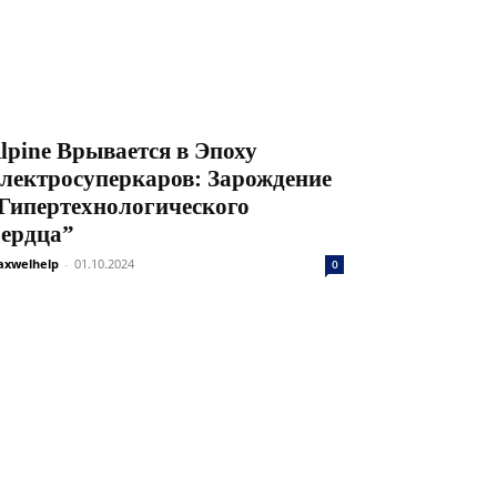
lpine Врывается в Эпоху
лектросуперкаров: Зарождение
Гипертехнологического
ердца”
xwelhelp
-
01.10.2024
0