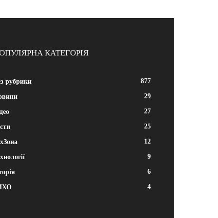
ОПУЛЯРНА КАТЕГОРІЯ
877
ез рубрики
29
овини
27
део
25
сти
12
ехЗона
9
хнології
6
торія
4
МХО