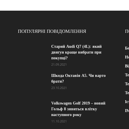
ПОПУЛЯРНІ ПОВІДОМЛЕННЯ
П
Старий Audi Q7 (4L): який
Б
двигун краще вибрати при
Н
покупці?
21.09.2021
Ві
Те
Шкода Октавія А5. Чи варто
брати?
Т
23.10.2021
Те
Іс
Volkswagen Golf 2019 – новий
Гольф 8 зявиться влітку
І
наступного року
11.10.2021