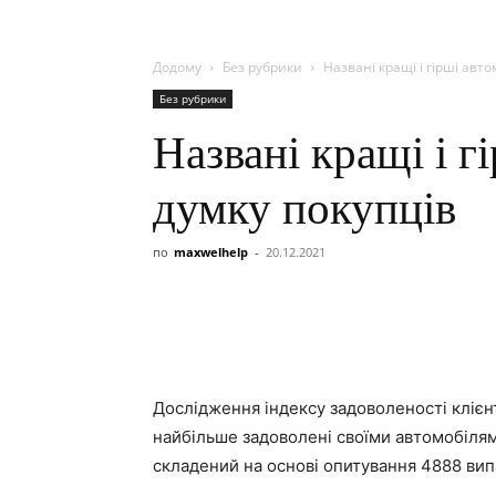
Додому
Без рубрики
Названі кращі і гірші авто
Без рубрики
Названі кращі і г
думку покупців
по
maxwelhelp
-
20.12.2021
Дослідження індексу задоволеності клієн
найбільше задоволені своїми автомобілями
складений на основі опитування 4888 випа