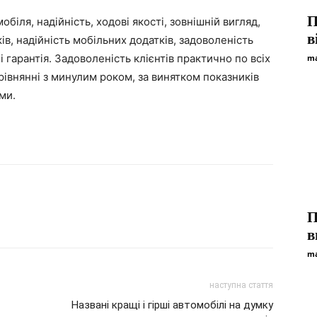
П
біля, надійність, ходові якості, зовнішній вигляд,
в
ків, надійність мобільних додатків, задоволеність
і гарантія. Задоволеність клієнтів практично по всіх
ma
рівнянні з минулим роком, за винятком показників
ми.
П
в
ma
наступна стаття
Названі кращі і гірші автомобілі на думку