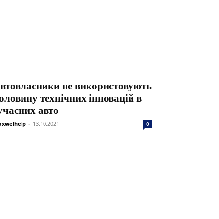
втовласники не використовують
оловину технічних інновацій в
учасних авто
xwelhelp
-
13.10.2021
0