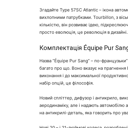
Згадайте Type 57SC Atlantic – ікона авто
вихлопними патрубками. Tourbillon, з ві
кількістю, він розвиває ідею, підкреслююч
просто еволюція, це революція в дизайні.
Комплектація Équipe Pur Sa
Назва “Équipe Pur Sang” – по-французьки”
багато про що. Воно вказує на прагнення B
виконання і до максимальної продуктивно
набір опцій, це філософія.
Новий спліттер, дифузор і антикрило, вик
аеродинаміку, але і надають автомобілю 
на антикрилі-деталь, яка говорить про ува
Нові 20 – і 21-дюймові колеса, розроблені