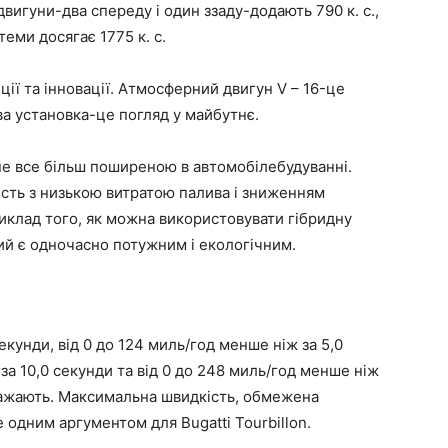
двигуни-два спереду і один ззаду-додають 790 к. с.,
теми досягає 1775 к. с.
ції та інновації. Атмосферний двигун V – 16-це
ва установка-це погляд у майбутнє.
не все більш поширеною в автомобілебудуванні.
сть з низькою витратою палива і зниженням
приклад того, як можна використовувати гібридну
ий є одночасно потужним і екологічним.
екунди, від 0 до 124 миль/год менше ніж за 5,0
 за 10,0 секунди та від 0 до 248 миль/год менше ніж
вражають. Максимальна швидкість, обмежена
е одним аргументом для Bugatti Tourbillon.