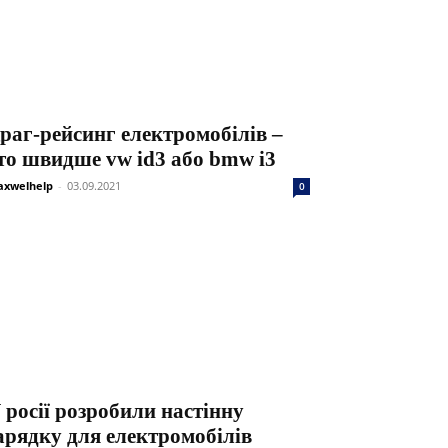
раг-рейсинг електромобілів –
то швидше vw id3 або bmw i3
xwelhelp
-
03.09.2021
0
 росії розробили настінну
арядку для електромобілів