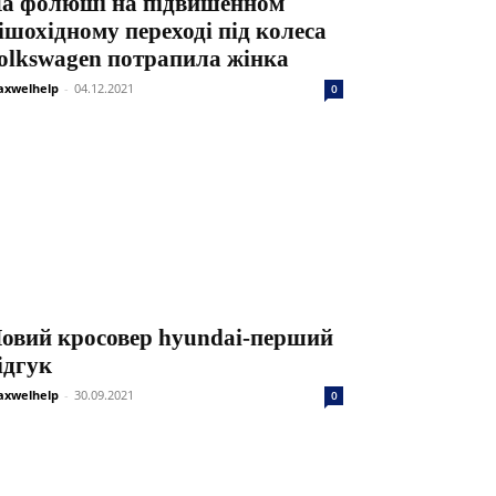
а фолюші на підвишенном
ішохідному переході під колеса
olkswagen потрапила жінка
xwelhelp
-
04.12.2021
0
овий кросовер hyundai-перший
ідгук
xwelhelp
-
30.09.2021
0