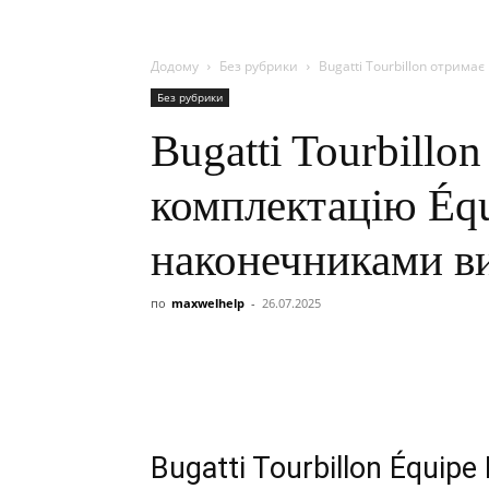
Додому
Без рубрики
Bugatti Tourbillon отрима
Без рубрики
Bugatti Tourbillo
комплектацію Équ
наконечниками ви
по
maxwelhelp
-
26.07.2025
Bugatti Tourbillon Équip