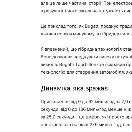
але це лише частина історії. Три електро
в результаті чого загальна потужність сис
Це приклад того, як Bugatti поєднує тради
данина поваги минулому, а гібридна сило
Я впевнений, що гібридна технологія ста
Вона дозволяє поєднувати високу потужні
викидів. Bugatti Tourbillon-це яскравий 
технологію для створення автомобіля, як
Динаміка, яка вражає
Прискорення від 0 до 62 миль/год за 2,0 с
секунди, від 0 до 186 миль/год менше ніж
за 25,0 секунди – це цифри, які просто 
електронікою на рівні 276 миль / год, є щ