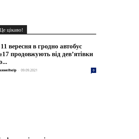
Це цікаво!
 11 вересня в гродно автобус
17 продовжують від дев’ятівки
о...
xwelhelp
-
09.09.2021
0