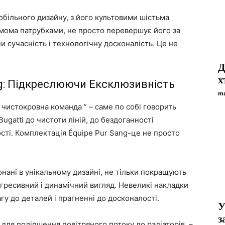
мобільного дизайну, з його культовими шістьма
сьмома патрубками, не просто перевершує його за
и сучасність і технологічну досконалість. Це не
Д
х
ng: Підкреслюючи Ексклюзивність
ma
 чистокровна команда ” – саме по собі говорить
ugatti до чистоти ліній, до бездоганності
сті. Комплектація Équipe Pur Sang-це не просто
онані в унікальному дизайні, не тільки покращують
агресивний і динамічний вигляд. Невеликі накладки
гу до деталей і прагненні до досконалості.
У
з
 для поліпшення повітряного потоку до радіаторів, –