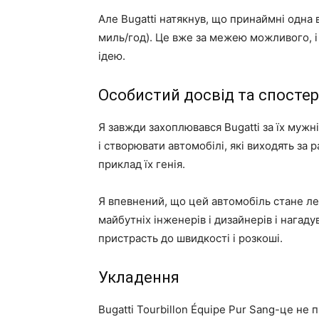
Але Bugatti натякнув, що принаймні одна 
миль/год). Це вже за межею можливого, і
ідею.
Особистий досвід та спосте
Я завжди захоплювався Bugatti за їх мужн
і створювати автомобілі, які виходять за 
приклад їх генія.
Я впевнений, що цей автомобіль стане лег
майбутніх інженерів і дизайнерів і нагаду
пристрасть до швидкості і розкоші.
Укладення
Bugatti Tourbillon Équipe Pur Sang-це не 