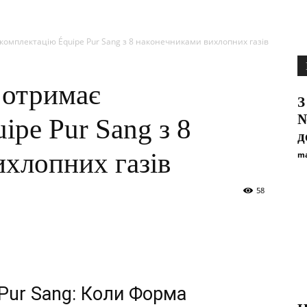
є комплектацію Équipe Pur Sang з 8 наконечниками вихлопних газів
n отримає
З
№
ipe Pur Sang з 8
д
хлопних газів
ma
58
e Pur Sang: Коли Форма