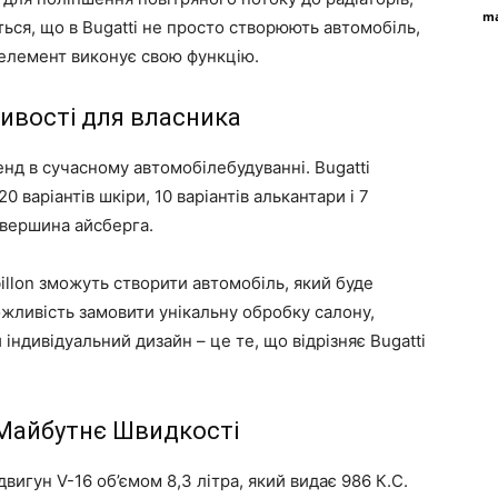
ma
ься, що в Bugatti не просто створюють автомобіль,
 елемент виконує свою функцію.
ивості для власника
нд в сучасному автомобілебудуванні. Bugatti
20 варіантів шкіри, 10 варіантів алькантари і 7
 вершина айсберга.
illon зможуть створити автомобіль, який буде
Можливість замовити унікальну обробку салону,
індивідуальний дизайн – це те, що відрізняє Bugatti
 Майбутнє Швидкості
вигун V-16 об’ємом 8,3 літра, який видає 986 К.С.