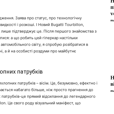
Н
п
v
дження. Заява про статус, про технологічну
ma
дкості і розкоші. І Новий Bugatti Tourbillon,
, лише підтверджує це. Після першого знайомства з
атися: а що робить цей гіперкар настільки
 автомобільного світу, я спробую розібратися в
ні, а й на особисті роздуми про майбутнє
лопних патрубків
Н
ихлопних патрубків – вісім. Це, безумовно, ефектно і
в
вається набагато більше, ніж просто прагнення до
ma
их патрубків-це прямий відсилання до легендарного
llon. Це свого роду візуальний маніфест, що