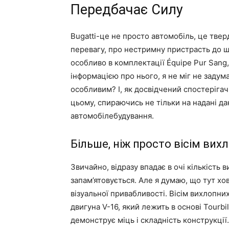
Передбачає Силу
Bugatti-це не просто автомобіль, це твер
перевагу, про нестримну пристрасть до шви
особливо в комплектації Équipe Pur Sang
інформацією про нього, я не міг не задум
особливим? І, як досвідчений спостерігач
цьому, спираючись не тільки на надані да
автомобілебудування.
Більше, ніж просто вісім вих
Звичайно, відразу впадає в очі кількість в
запам’ятовується. Але я думаю, що тут хо
візуальної привабливості. Вісім вихлопн
двигуна V-16, який лежить в основі Tourbi
демонструє міць і складність конструкції.