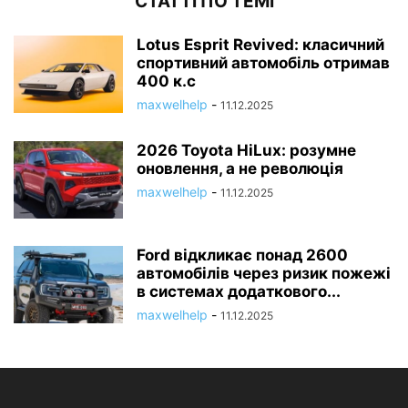
СТАТТІ ПО ТЕМІ
Lotus Esprit Revived: класичний
спортивний автомобіль отримав
400 к.с
maxwelhelp
-
11.12.2025
2026 Toyota HiLux: розумне
оновлення, а не революція
maxwelhelp
-
11.12.2025
Ford відкликає понад 2600
автомобілів через ризик пожежі
в системах додаткового...
maxwelhelp
-
11.12.2025