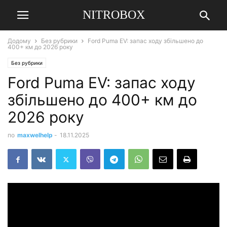
NITROBOX
Додому
Без рубрики
Ford Puma EV: запас ходу збільшено до
400+ км до 2026 року
Без рубрики
Ford Puma EV: запас ходу
збільшено до 400+ км до
2026 року
по
maxwelhelp
-
18.11.2025