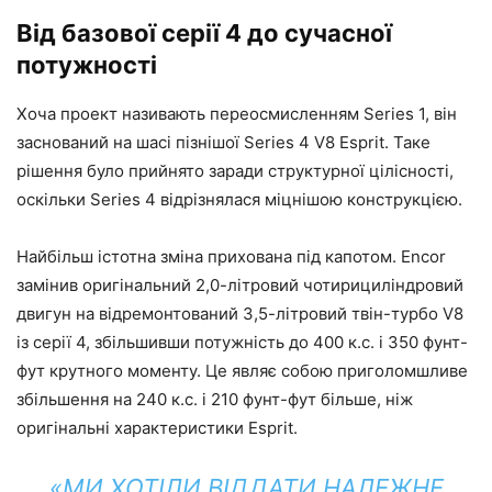
Від базової серії 4 до сучасної
потужності
Хоча проект називають переосмисленням Series 1, він
заснований на шасі пізнішої Series 4 V8 Esprit. Таке
рішення було прийнято заради структурної цілісності,
оскільки Series 4 відрізнялася міцнішою конструкцією.
Найбільш істотна зміна прихована під капотом. Encor
замінив оригінальний 2,0-літровий чотирициліндровий
двигун на відремонтований 3,5-літровий твін-турбо V8
із серії 4, збільшивши потужність до 400 к.с. і 350 фунт-
фут крутного моменту. Це являє собою приголомшливе
збільшення на 240 к.с. і 210 фунт-фут більше, ніж
оригінальні характеристики Esprit.
«МИ ХОТІЛИ ВІДДАТИ НАЛЕЖНЕ