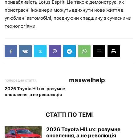
привабливість Lotus Esprit. Це також демонструє, як
пристрасні інженери можуть вдихнути нове життя в
улюблені автомобілі, поєднуючи спадщину з сучасними
технологіями.
maxwelhelp
попередня стаття
2026 Toyota HiLux: розумне
оновлення, а не революція
СТАТТІ ПО ТЕМІ
2026 Toyota HiLux: розумне
оновлення, а не революція