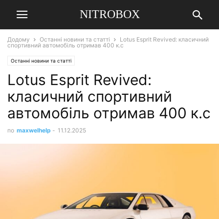
NITROBOX
Додому
Останні новини та статті
Lotus Esprit Revived: класичний
спортивний автомобіль отримав 400 к.с
Останні новини та статті
Lotus Esprit Revived:
класичний спортивний
автомобіль отримав 400 к.с
по
maxwelhelp
-
11.12.2025