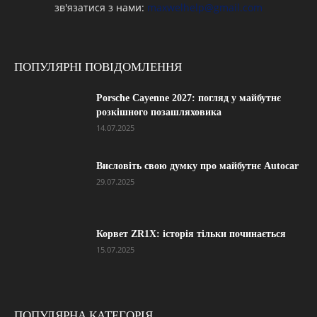
зв'язатися з нами:
maxwelhelp@gmail.com
ПОПУЛЯРНІ ПОВІДОМЛЕННЯ
Porsche Cayenne 2027: погляд у майбутнє
розкішного позашляховика
14.07.2025
Висловіть свою думку про майбутнє Autocar
29.07.2025
Корвет ZR1X: історія тільки починається
15.07.2025
ПОПУЛЯРНА КАТЕГОРІЯ