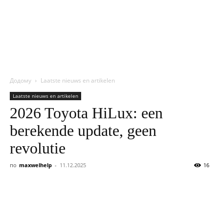
NITROBOX
Додому
Laatste nieuws en artikelen
Laatste nieuws en artikelen
2026 Toyota HiLux: een
berekende update, geen
revolutie
по
maxwelhelp
-
11.12.2025
16