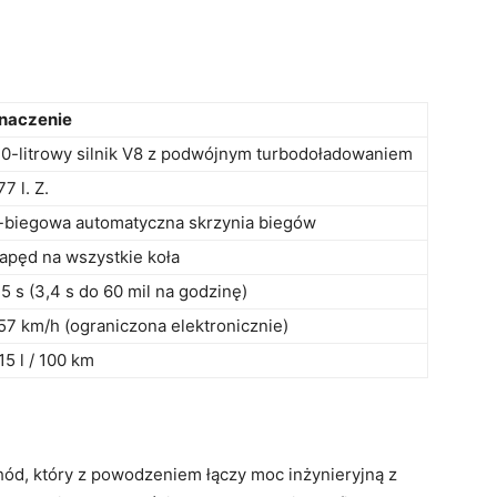
naczenie
,0-litrowy silnik V8 z podwójnym turbodoładowaniem
77 l. Z.
-biegowa automatyczna skrzynia biegów
apęd na wszystkie koła
,5 s (3,4 s do 60 mil na godzinę)
57 km/h (ograniczona elektronicznie)
15 l / 100 km
d, który z powodzeniem łączy moc inżynieryjną z