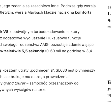
 jego zadania są zasadniczo inne. Podczas gdy wersja
1
tletyzm, wersja Maybach kładzie nacisk na
komfort i
L
ч
ma
ik V8
z podwójnym turbodoładowaniem, który
aż dodatkowe wygłuszenie i luksusowe funkcje
 od swojego rodzeństwa AMG, pozostaje zdumiewająco
 w zaledwie 5,5 sekundy
(0-60 mil na godzinę w 3,4
kosztem utraty „podniecenia”. SL680 jest płynniejszy
h, ale brakuje mu ostrego prowadzenia i
Б
wy
grand tourer
– samochód przeznaczony do
у
esywnych wyścigów na torze.
з
ma