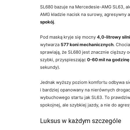
SL680 bazuje na Mercedesie-AMG SL63, ale
AMG kładzie nacisk na surowy, agresywny a
spokój
.
Pod maską kryje się mocny
4,0-litrowy siln
wytwarza
577 koni mechanicznych
. Choci
sprawiają, że SL680 jest znacznie cięższy
szybki, przyspieszając
0-60 mil na godzinę
sekundy).
Jednak wyższy poziom komfortu odbywa się 
i bardziej opanowany na nierównych drogac
wybuchowego startu jak SL63. To prawdzi
spokojnej, ale szybkiej jazdy, a nie do agr
Luksus w każdym szczególe