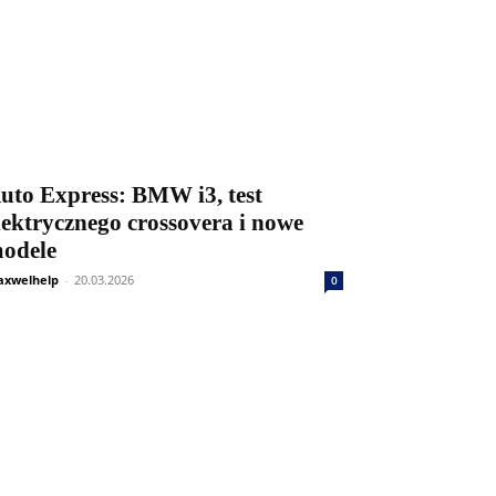
uto Express: BMW i3, test
lektrycznego crossovera i nowe
odele
xwelhelp
-
20.03.2026
0