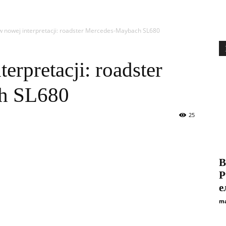
w nowej interpretacji: roadster Mercedes-Maybach SL680
erpretacji: roadster
h SL680
25
B
P
е
ma