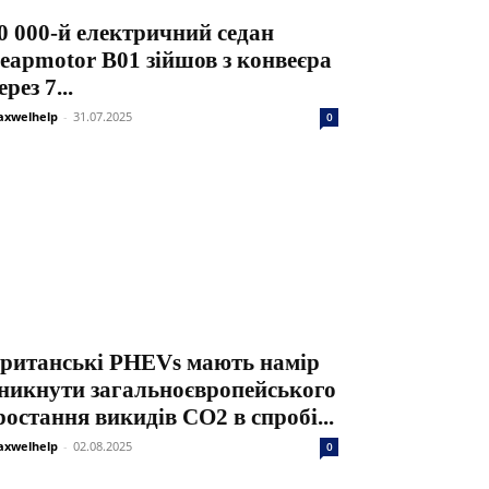
0 000-й електричний седан
eapmotor B01 зійшов з конвеєра
ерез 7...
xwelhelp
-
31.07.2025
0
ританські PHEVs мають намір
никнути загальноєвропейського
ростання викидів CO2 в спробі...
xwelhelp
-
02.08.2025
0