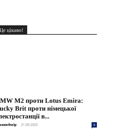
Це цікаво!
MW M2 проти Lotus Emira:
ucky Brit проти німецької
лектростанції в...
xwelhelp
-
21.09.2025
0