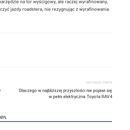
rzędzie na tor wyścigowy, ale raczej wyrafinowany,
dczyć jazdy roadstera, nie rezygnując z wyrafinowania
наступна стаття
y
Dlaczego w najbliższej przyszłości nie pojawi się
w pełni elektryczna Toyota RAV4
ОРА