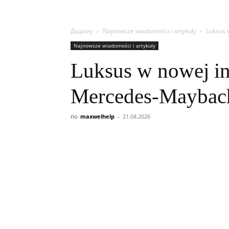
Додому
Najnowsze wiadomości i artykuły
Luksus 
Najnowsze wiadomości i artykuły
Luksus w nowej int
Mercedes-Maybac
по
maxwelhelp
-
21.04.2026