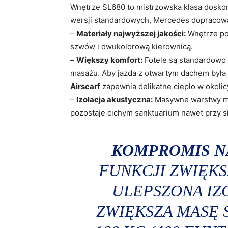
Wnętrze SL680 to mistrzowska klasa doskon
wersji standardowych, Mercedes dopracował
–
Materiały najwyższej jakości:
Wnętrze po
szwów i dwukolorową kierownicą.
–
Większy komfort:
Fotele są standardowo 
masażu. Aby jazda z otwartym dachem była
Airscarf
zapewnia delikatne ciepło w okolicy
–
Izolacja akustyczna:
Masywne warstwy ma
pozostaje cichym sanktuarium nawet przy s
KOMPROMIS N
FUNKCJI ZWIĘK
ULEPSZONA IZ
ZWIĘKSZA MASĘ