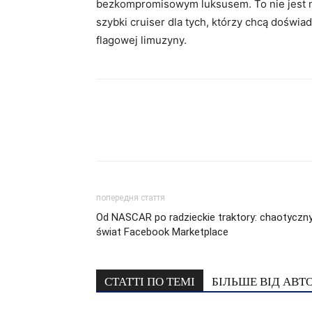
bezkompromisowym luksusem. To nie jest na
szybki cruiser dla tych, którzy chcą doświa
flagowej limuzyny.
попередня стаття
Od NASCAR po radzieckie traktory: chaotyczn
świat Facebook Marketplace
СТАТТІ ПО ТЕМІ
БІЛЬШЕ ВІД АВТ