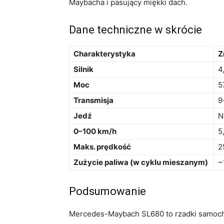
Maybacha i pasujący miękki dach.
Dane techniczne w skrócie
Charakterystyka
Z
Silnik
4
Moc
5
Transmisja
9
Jedź
N
0–100 km/h
5
Maks. prędkość
2
Zużycie paliwa (w cyklu mieszanym)
~
Podsumowanie
Mercedes-Maybach SL680 to rzadki samochó