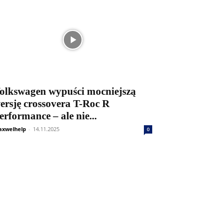
olkswagen wypuści mocniejszą
ersję crossovera T-Roc R
erformance – ale nie...
xwelhelp
-
14.11.2025
0