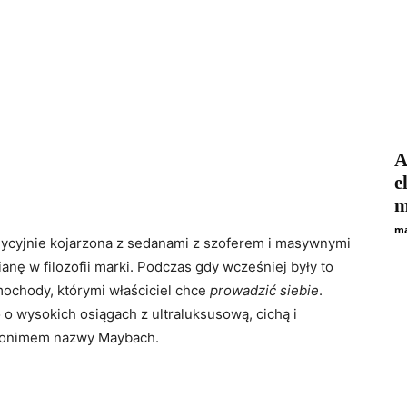
A
e
m
ma
ycyjnie kojarzona z sedanami z szoferem i masywnymi
nę w filozofii marki. Podczas gdy wcześniej były to
amochody, którymi właściciel chce
prowadzić siebie
.
 wysokich osiągach z ultraluksusową, cichą i
synonimem nazwy Maybach.