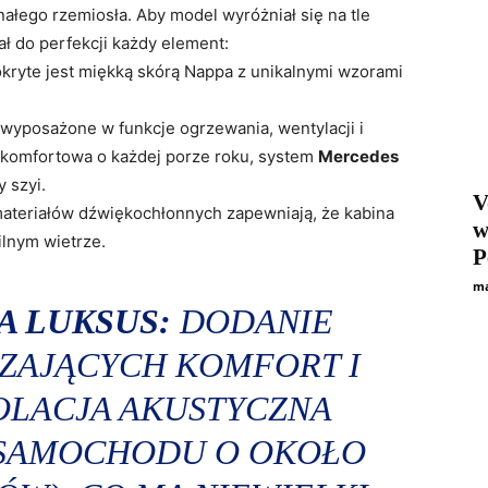
ałego rzemiosła. Aby model wyróżniał się na tle
 do perfekcji każdy element:
kryte jest miękką skórą Nappa z unikalnymi wzorami
wyposażone w funkcje ogrzewania, wentylacji i
 komfortowa o każdej porze roku, system
Mercedes
 szyi.
V
teriałów dźwiękochłonnych zapewniają, że kabina
w
ilnym wietrze.
P
ma
A LUKSUS:
DODANIE
SZAJĄCYCH KOMFORT I
OLACJA AKUSTYCZNA
 SAMOCHODU O OKOŁO