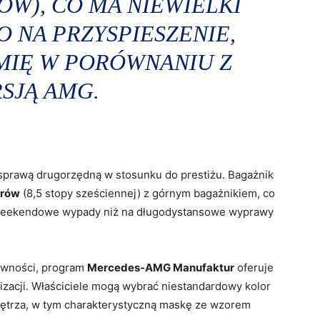
TÓW), CO MA NIEWIELKI
 NA PRZYSPIESZENIE,
OMIĘ W PORÓWNANIU Z
SJĄ AMG.
 sprawą drugorzędną w stosunku do prestiżu. Bagażnik
trów
(8,5 stopy sześciennej) z górnym bagażnikiem, co
e weekendowe wypady niż na długodystansowe wyprawy
zywności, program
Mercedes-AMG Manufaktur
oferuje
izacji. Właściciele mogą wybrać niestandardowy kolor
nętrza, w tym charakterystyczną maskę ze wzorem