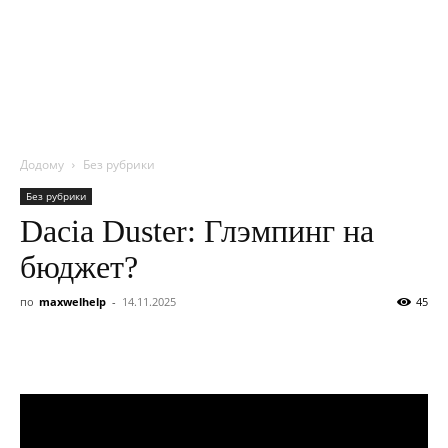
NITROBOX
Додому
Без рубрики
Без рубрики
Dacia Duster: Глэмпинг на
бюджет?
по
maxwelhelp
-
14.11.2025
45