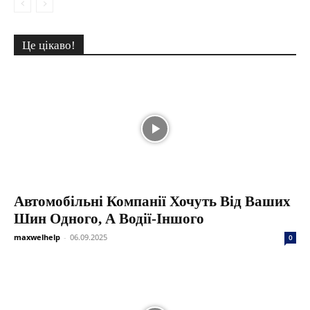
Це цікаво!
Автомобільні Компанії Хочуть Від Ваших
Шин Одного, А Водії-Іншого
maxwelhelp
-
06.09.2025
0