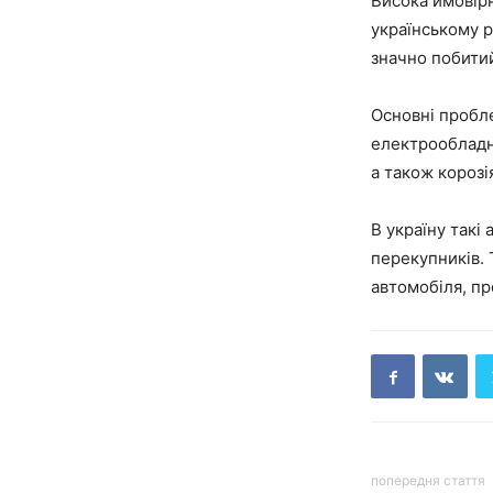
Висока ймовірн
українському р
значно побитий
Основні пробле
електрообладна
а також корозія
В україну такі
перекупників. 
автомобіля, п
попередня стаття