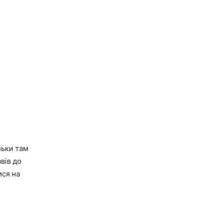
льки там
вів до
ися на