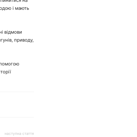
опинитися на
водою і мають
ні відмови
гунів, приводу,
допомогою
торії
наступна стаття