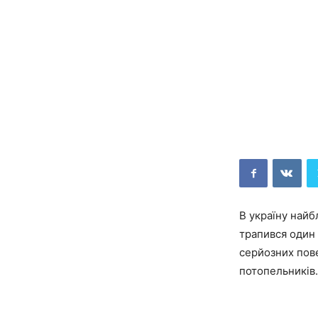
В україну найб
трапився один 
серйозних пове
потопельників.