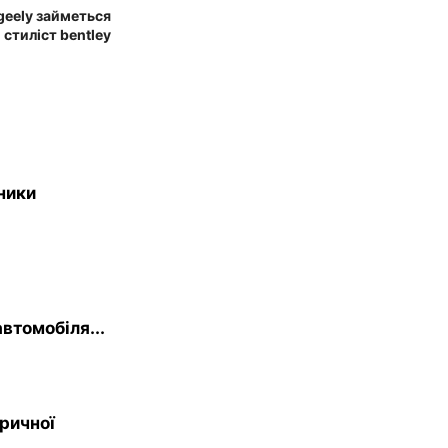
geely займеться
 стиліст bentley
ники
втомобіля...
тричної