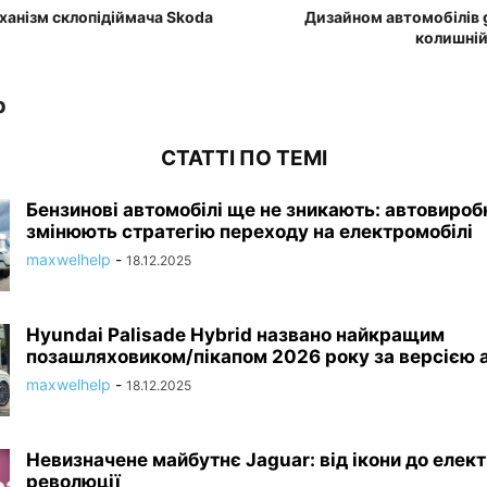
еханізм склопідіймача Skoda
Дизайном автомобілів 
колишній
p
СТАТТІ ПО ТЕМІ
Бензинові автомобілі ще не зникають: автовироб
змінюють стратегію переходу на електромобілі
maxwelhelp
-
18.12.2025
Hyundai Palisade Hybrid названо найкращим
позашляховиком/пікапом 2026 року за версією а
maxwelhelp
-
18.12.2025
Невизначене майбутнє Jaguar: від ікони до елек
революції