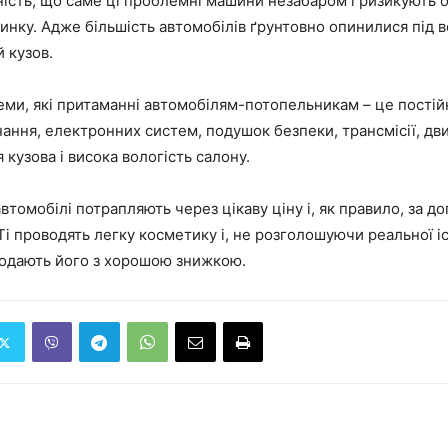
ість, що саме ці проблемні машини незабаром і ризикують 
инку. Адже більшість автомобілів ґрунтовно опинилися під 
 кузов.
ми, які притаманні автомобілям-потопельникам – це постій
ння, електронних систем, подушок безпеки, трансмісії, дви
 кузова і висока вологість салону.
 автомобілі потрапляють через цікаву ціну і, як правило, за 
Ті проводять легку косметику і, не розголошуючи реальної іс
родають його з хорошою знижкою.