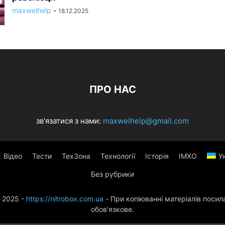
maxwelhelp
-
18.12.2025
ПРО НАС
зв'язатися з нами:
maxwelhelp@gmail.com
Відео
Тести
ТехЗона
Технології
Історія
ІМХО
У
Без рубрики
 2025 -
https://nitrobox.com.ua
- При копіюванні матеріалів посил
обов'язкове.