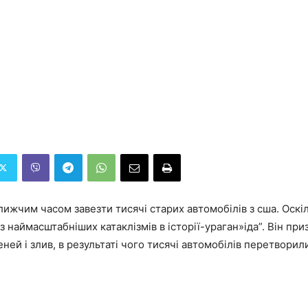
лижчим часом завезти тисячі старих автомобілів з сша. Оскі
з наймасштабніших катаклізмів в історії-ураган»іда”. Він приз
ней і злив, в результаті чого тисячі автомобілів перетворил