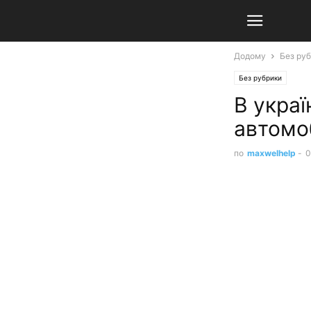
Додому
Без ру
Без рубрики
В укра
автомоб
по
maxwelhelp
-
0