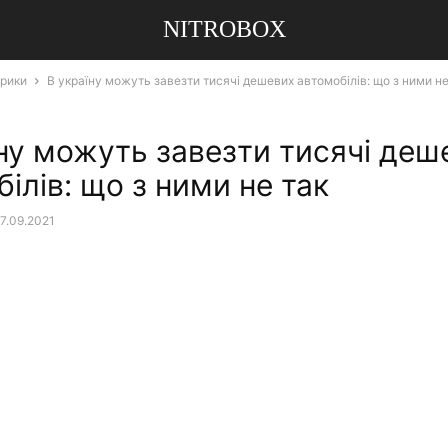
NITROBOX
брики
В україну можуть завезти тисячі дешевих автомобілів: що з ними не
їну можуть завезти тисячі деш
ілів: що з ними не так
7.09.2021