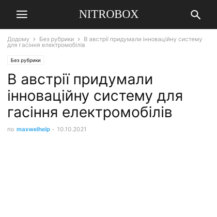
NITROBOX
Додому
Без рубрики
В австрії придумали інноваційну систему
для гасіння електромобілів
Без рубрики
В австрії придумали
інноваційну систему для
гасіння електромобілів
по
maxwelhelp
-
10.10.2021