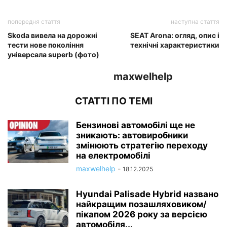
попередня стаття
наступна стаття
Skoda вивела на дорожні
SEAT Arona: огляд, опис і
тести нове покоління
технічні характеристики
універсала superb (фото)
maxwelhelp
СТАТТІ ПО ТЕМІ
Бензинові автомобілі ще не
зникають: автовиробники
змінюють стратегію переходу
на електромобілі
maxwelhelp
-
18.12.2025
Hyundai Palisade Hybrid названо
найкращим позашляховиком/
пікапом 2026 року за версією
автомобіля...