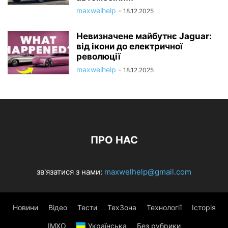
maxwelhelp
-
18.12.2025
Невизначене майбутнє Jaguar:
від ікони до електричної
революції
maxwelhelp
-
18.12.2025
ПРО НАС
зв'язатися з нами:
maxwelhelp@gmail.com
Новини
Відео
Тести
ТехЗона
Технології
Історія
ІМХО
Українська
Без рубрики