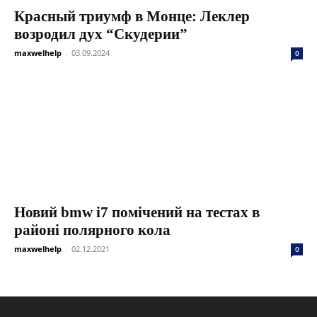
Красный триумф в Монце: Леклер
возродил дух “Скудерии”
maxwelhelp
-
03.09.2024
0
Новий bmw i7 помічений на тестах в
районі полярного кола
maxwelhelp
-
02.12.2021
0