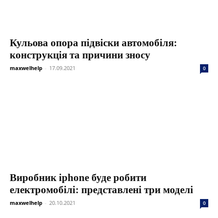
Кульова опора підвіски автомобіля:
конструкція та причини зносу
maxwelhelp
-
17.09.2021
0
Виробник iphone буде робити
електромобілі: представлені три моделі
maxwelhelp
-
20.10.2021
0