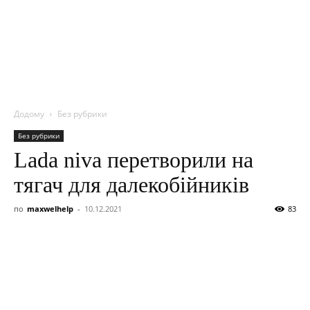
NITROBOX
Додому
Без рубрики
Без рубрики
Lada niva перетворили на
тягач для далекобійників
по
maxwelhelp
-
10.12.2021
83