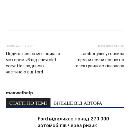
попередня стаття
наступна стаття
Подивіться на мотоцикл з
Lamborghini уточнила
мотором v8 від chevrolet
терміни появи повністю
corvette і задньою
електричного гіперкара
частиною від ford
maxwelhelp
СТАТТІ ПО ТЕМІ
БІЛЬШЕ ВІД АВТОРА
Ford відкликає понад 270 000
автомобілів через ризик