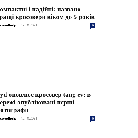
омпактні і надійні: названо
ращі кросовери віком до 5 років
xwelhelp
-
07.10.2021
0
yd оновлює кросовер tang ev: в
ережі опубліковані перші
отографії
xwelhelp
-
15.10.2021
0