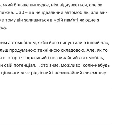
 який більше виглядає, ніж відчувається, але за
алежне. C30 – це не ідеальний автомобіль, але він-
ме тому він залишиться в моїй пам’яті як одне з
асу.
вим автомобілем, якби його випустили в інший час,
ільш продуманою технічною складовою. Але, як то
 в історії як красивий і незвичайний автомобіль,
ти свій потенціал. І, хто знає, можливо, коли-небудь
 цінуватися як рідкісний і незвичайний екземпляр.