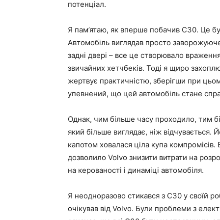
потенціал.
Я пам’ятаю, як вперше побачив C30. Це бул
Автомобіль виглядав просто заворожуюче. 
задні двері – все це створювало враження
звичайних хетчбеків. Тоді я щиро захоплю
жертвує практичністю, зберігши при цьому
упевнений, що цей автомобіль стане спра
Однак, чим більше часу проходило, тим б
який більше виглядає, ніж відчувається. 
капотом ховалася ціла купа компромісів.
дозволило Volvo знизити витрати на розро
на керованості і динаміці автомобіля.
Я неодноразово стикався з C30 у своїй робо
очікував від Volvo. Були проблеми з елект