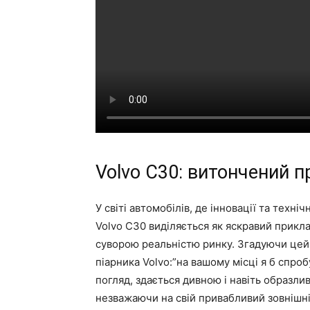
Volvo C30: витончений п
У світі автомобілів, де інновації та техн
Volvo C30 виділяється як яскравий прикла
суворою реальністю ринку. Згадуючи цей 
піарника Volvo:”на вашому місці я б спро
погляд, здається дивною і навіть образлив
незважаючи на свій привабливий зовнішній