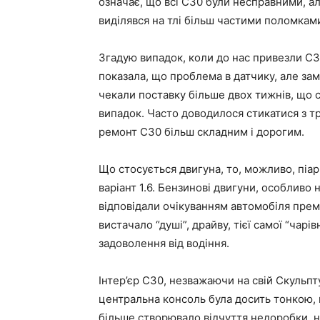
означає, що всі C30 були несправними, ал
виділявся на тлі більш частими поломкам
Згадую випадок, коли до нас привезли C3
показала, що проблема в датчику, але зам
чекали поставку більше двох тижнів, що 
випадок. Часто доводилося стикатися з 
ремонт C30 більш складним і дорогим.
Що стосується двигуна, то, можливо, піа
варіант 1.6. Бензинові двигуни, особливо
відповідали очікуванням автомобіля прем
вистачало “душі”, драйву, тієї самої “чарі
задоволення від водіння.
Інтер’єр C30, незважаючи на свій Скульпт
центральна консоль була досить тонкою, 
більше створювало відчуття недоробки, н