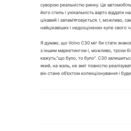
суворою реальністю ринку. Це автомобіль,
його стиль і унікальність варто віддати н
цікавий і запам’ятовується. І, можливо, са
найцікавіших і недооцінених купе свого ч
Я думаю, що Volvo C30 міг би стати знако
з іншим маркетингом і, можливо, трохи б
кажуть,”що було, то було”. C30 залишиться
який, на жаль, не зміг повністю реалізува
він стане об’єктом колекціонування і буде