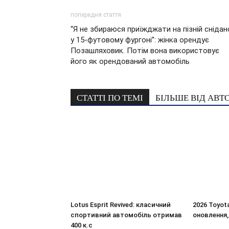
попередня стаття
“Я не збираюся приїжджати на пізній снідан
у 15-футовому фургоні”: жінка орендує
Позашляховик. Потім вона використовує
його як орендований автомобіль
СТАТТІ ПО ТЕМІ
БІЛЬШЕ ВІД АВТ
Lotus Esprit Revived: класичний
2026 Toyot
спортивний автомобіль отримав
оновлення,
400 к.с