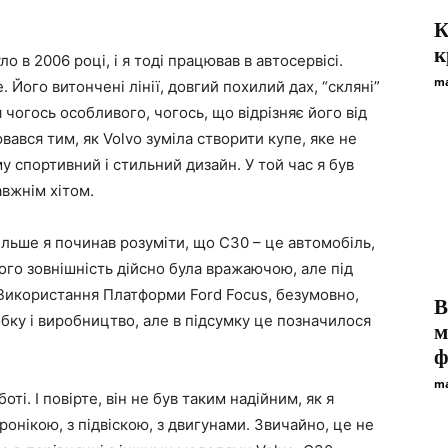
К
к
о в 2006 році, і я тоді працював в автосервісі.
ma
Його витончені лінії, довгий похилий дах, “скляні”
 чогось особливого, чогось, що відрізняє його від
вався тим, як Volvo зуміла створити купе, яке не
 спортивний і стильний дизайн. У той час я був
вжнім хітом.
ільше я починав розуміти, що C30 – це автомобіль,
Його зовнішність дійсно була вражаючою, але під
 Використання Платформи Ford Focus, безумовно,
B
бку і виробництво, але в підсумку це позначилося
м
ф
ma
ті. І повірте, він не був таким надійним, як я
ронікою, з підвіскою, з двигунами. Звичайно, це не