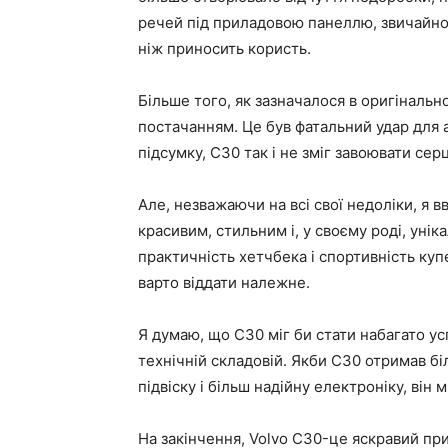
речей під приладовою панеллю, звичайно,
ніж приносить користь.
Більше того, як зазначалося в оригінальн
постачанням. Це був фатальний удар для ав
підсумку, C30 так і не зміг завоювати серц
Але, незважаючи на всі свої недоліки, я 
красивим, стильним і, у своєму роді, унік
практичність хетчбека і спортивність купе
варто віддати належне.
Я думаю, що C30 міг би стати набагато ус
технічній складовій. Якби C30 отримав б
підвіску і більш надійну електроніку, він 
На закінчення, Volvo C30-це яскравий при