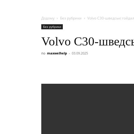
Додому
Без рубрики
Volvo C30-шведські гойдал
Без рубрики
Volvo C30-шведсь
по
maxwelhelp
-
03.09.2025