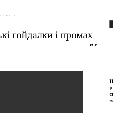
ки і промах
кі гойдалки і промах
44
Ш
р
с
ma