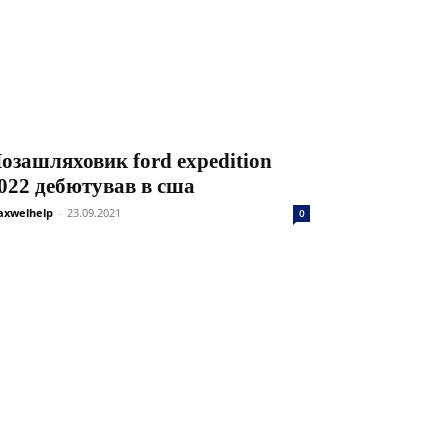
озашляховик ford expedition
022 дебютував в сша
xwelhelp
-
23.09.2021
0