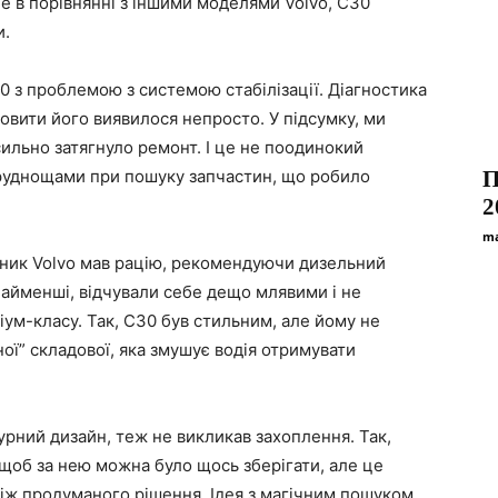
е в порівнянні з іншими моделями Volvo, C30
и.
0 з проблемою з системою стабілізації. Діагностика
овити його виявилося непросто. У підсумку, ми
сильно затягнуло ремонт. І це не поодинокий
труднощами при пошуку запчастин, що робило
П
2
ma
рник Volvo мав рацію, рекомендуючи дизельний
 найменші, відчували себе дещо млявими і не
іум-класу. Так, C30 був стильним, але йому не
вної” складової, яка змушує водія отримувати
урний дизайн, теж не викликав захоплення. Так,
щоб за нею можна було щось зберігати, але це
іж продуманого рішення. Ідея з магічним пошуком