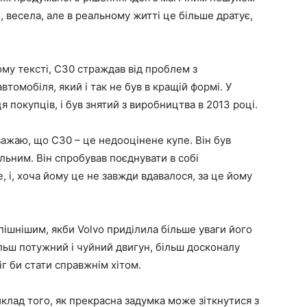
 весела, але в реальному житті це більше дратує,
ому тексті, C30 страждав від проблем з
томобіля, який і так не був в кращій формі. У
я покупців, і був знятий з виробництва в 2013 році.
вважаю, що C30 – це недооцінене купе. Він був
альним. Він спробував поєднувати в собі
, і, хоча йому це не завжди вдавалося, за це йому
пішнішим, якби Volvo приділила більше уваги його
ільш потужний і чуйний двигун, більш досконалу
міг би стати справжнім хітом.
клад того, як прекрасна задумка може зіткнутися з