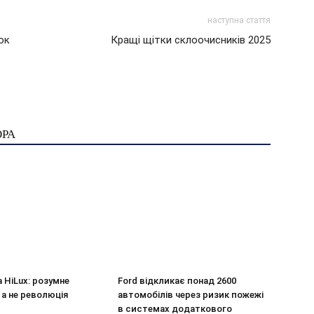
наступна стаття
ок
Кращі щітки склоочисників 2025
ОРА
a HiLux: розумне
Ford відкликає понад 2600
 а не революція
автомобілів через ризик пожежі
в системах додаткового