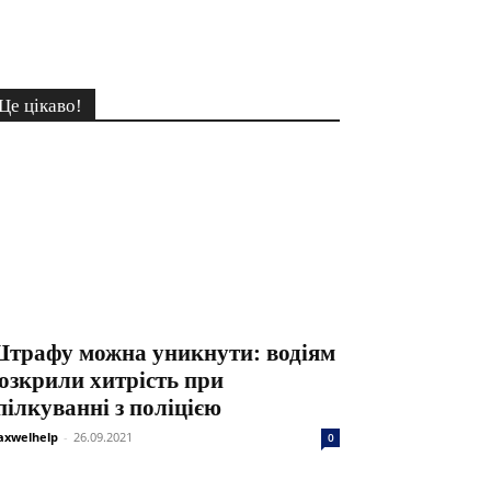
Це цікаво!
трафу можна уникнути: водіям
озкрили хитрість при
пілкуванні з поліцією
xwelhelp
-
26.09.2021
0