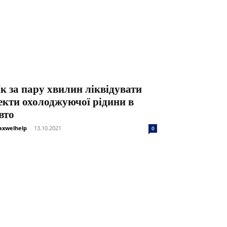
к за пару хвилин ліквідувати
екти охолоджуючої рідини в
вто
xwelhelp
-
13.10.2021
0