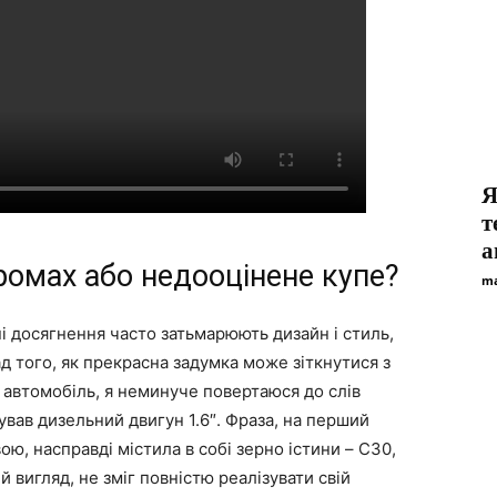
Я
т
а
ромах або недооцінене купе?
ma
ічні досягнення часто затьмарюють дизайн і стиль,
д того, як прекрасна задумка може зіткнутися з
автомобіль, я неминуче повертаюся до слів
бував дизельний двигун 1.6″. Фраза, на перший
ою, насправді містила в собі зерно істини – C30,
 вигляд, не зміг повністю реалізувати свій