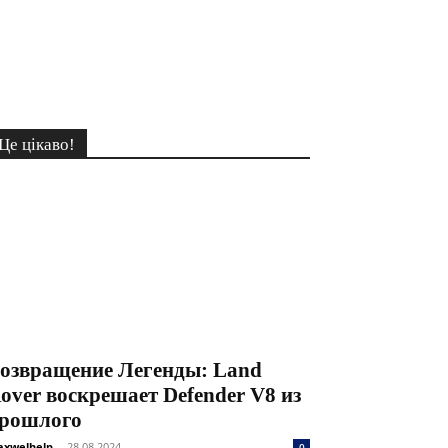
Це цікаво!
озвращение Легенды: Land
over воскрешает Defender V8 из
рошлого
xwelhelp
-
28.08.2024
0