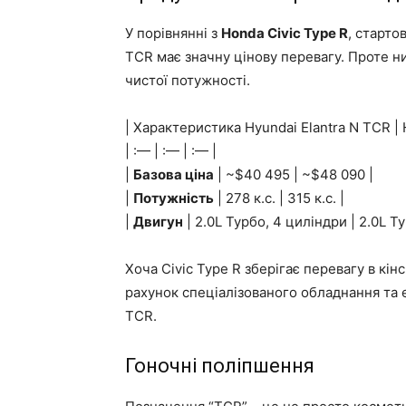
У порівнянні з
Honda Civic Type R
, старто
TCR має значну цінову перевагу. Проте 
чистої потужності.
| Характеристика Hyundai Elantra N TCR | 
| :— | :— | :— |
|
Базова ціна
| ~$40 495 | ~$48 090 |
|
Потужність
| 278 к.с. | 315 к.с. |
|
Двигун
| 2.0L Турбо, 4 циліндри | 2.0L Т
Хоча Civic Type R зберігає перевагу в кін
рахунок спеціалізованого обладнання та 
TCR.
Гоночні поліпшення