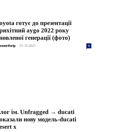
oyota готує до презентації
рихітний aygo 2022 року
новленої генерації (фото)
xwelhelp
-
01.10.2021
0
лог ім. Unfragged → ducati
оказали нову модель-ducati
esert x