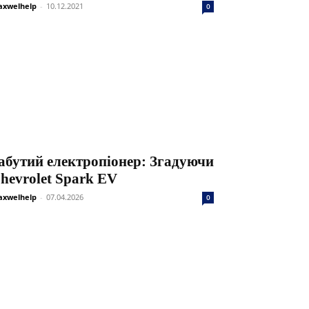
xwelhelp
-
10.12.2021
0
абутий електропіонер: Згадуючи
hevrolet Spark EV
xwelhelp
-
07.04.2026
0