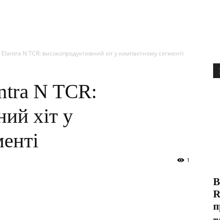
 Elantra N TCR: високопродуктивний хіт у компактному сегменті
ntra N TCR:
ий хіт у
менті
1
В
R
п
ma