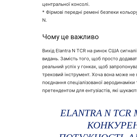
центральної консолі.
* Фірмові передні ремені безпеки кольо
N.
Чому це важливо
Вихід Elantra N TCR на ринок США сигналі
видань. Замість того, щоб просто додава
реальний успіх у гонках, щоб запропонува
трековий інструмент. Хоча вона може не 
поєднання спеціалізованої аеродинаміки т
претендентом для ентузіастів, які шукают
ELANTRA N TCR
КОНКУРЕН