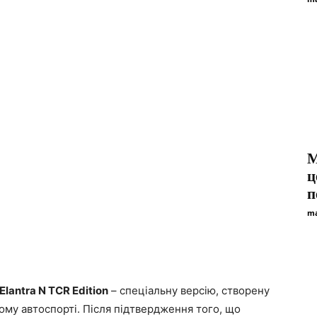
M
ц
п
ma
Elantra N TCR Edition
– спеціальну версію, створену
ому автоспорті. Після підтвердження того, що