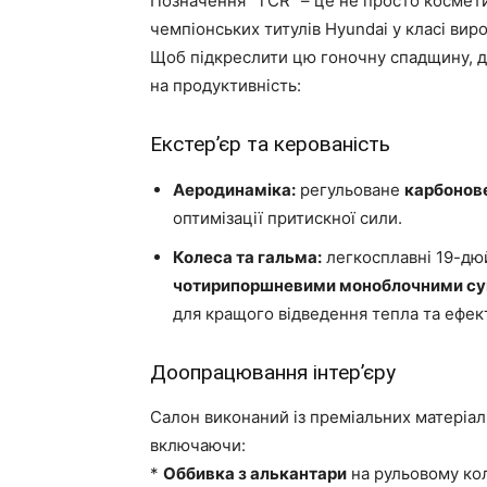
Позначення “TCR” – це не просто космети
чемпіонських титулів Hyundai у класі виро
Щоб підкреслити цю гоночну спадщину, д
на продуктивність:
Екстер’єр та керованість
Аеродинаміка:
регульоване
карбонове
оптимізації притискної сили.
Колеса та гальма:
легкосплавні 19-дюй
чотирипоршневими моноблочними с
для кращого відведення тепла та ефек
Доопрацювання інтер’єру
Салон виконаний із преміальних матеріалі
включаючи:
*
Оббивка з алькантари
на рульовому кол