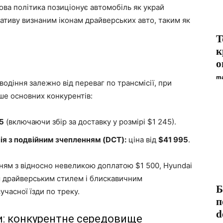
ова політика позиціонує автомобіль як украй
ативу визнаним іконам драйверських авто, таким як
T
к
о
ma
 водіння залежно від переваг по трансмісії, при
ше основних конкурентів:
5
(включаючи збір за доставку у розмірі $1 245).
ія з подвійним зчепленням (DCT):
ціна від
$41 995
.
ням з відносно невеликою доплатою $1 500, Hyundai
м драйверським стилем і блискавичним
Б
часної їзди по треку.
п
d
и: конкурентне середовище