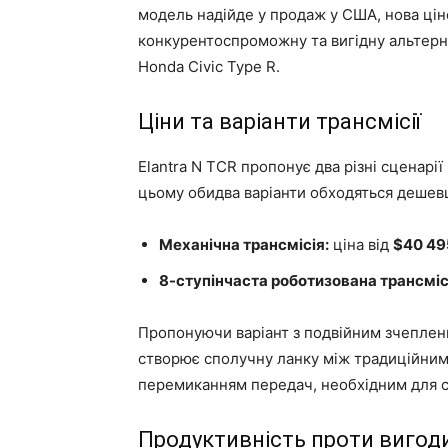
модель надійде у продаж у США, нова цін
конкурентоспроможну та вигідну альтерн
Honda Civic Type R.
Ціни та варіанти трансмісії
Elantra N TCR пропонує два різні сценарії
цьому обидва варіанти обходяться дешев
Механічна трансмісія:
ціна від
$40 49
8-ступінчаста роботизована трансміс
Пропонуючи варіант з подвійним зчеплен
створює сполучну ланку між традиційни
перемиканням передач, необхідним для су
Продуктивність проти вигод