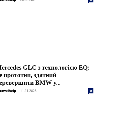
ercedes GLC з технологією EQ:
е прототип, здатний
еревершити BMW у...
xwelhelp
-
11.11.2025
0