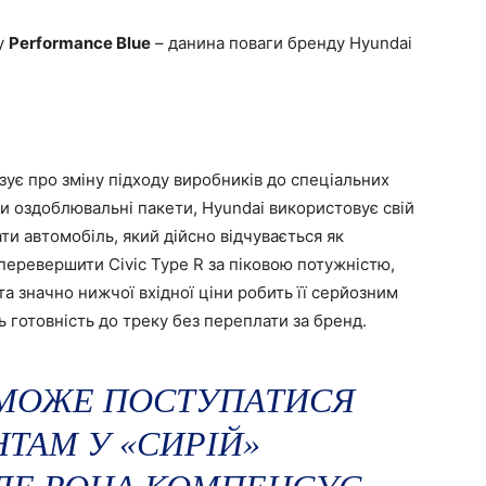
ру
Performance Blue
– данина поваги бренду Hyundai
зує про зміну підходу виробників до спеціальних
ти оздоблювальні пакети, Hyundai використовує свій
ти автомобіль, який дійсно відчувається як
перевершити Civic Type R за піковою потужністю,
а значно нижчої вхідної ціни робить її серйозним
ь готовність до треку без переплати за бренд.
 МОЖЕ ПОСТУПАТИСЯ
ТАМ У «СИРІЙ»