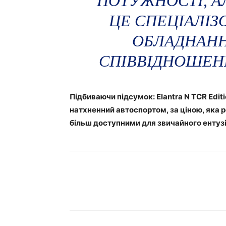
ПОТУЖНОСТІ, А
ЦЕ СПЕЦІАЛІ
ОБЛАДНАНН
СПІВВІДНОШЕНН
Підбиваючи підсумок: Elantra N TCR Edit
натхненний автоспортом, за ціною, яка 
більш доступними для звичайного ентузі