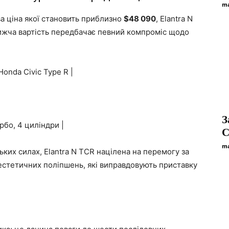
ma
ва ціна якої становить приблизно
$48 090
, Elantra N
нижча вартість передбачає певний компроміс щодо
Honda Civic Type R |
З
урбо, 4 циліндри |
C
ma
ських силах, Elantra N TCR націлена на перемогу за
естетичних поліпшень, які виправдовують приставку