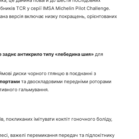
ка; це данина поваги до шести послідовних
бників TCR у серії IMSA Michelin Pilot Challenge.
ана версія включає низку покращень, орієнтованих
 заднє антикрило типу «лебедина шия»
для
мові диски чорного глянцю в поєднанні з
упортами
та двоскладовими передніми роторами
тивного гальмування.
в, покликаних імітувати кокпіт гоночного боліду,
есі, важелі перемикання передач та підлокітнику