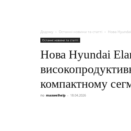
Додому
Останні новини та статті
Нова Hyundai
Останні новини та статті
Нова Hyundai Ela
високопродуктивн
компактному сег
по
maxwelhelp
-
18.04.2026