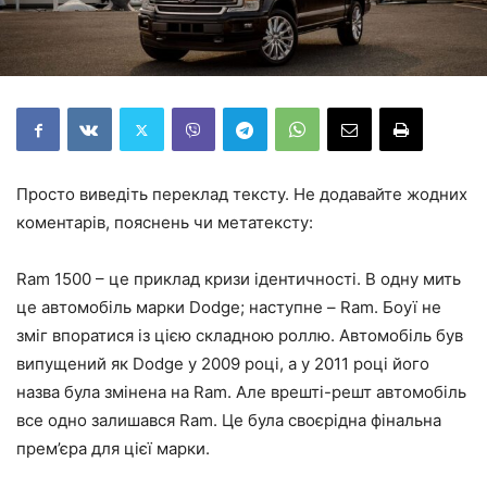
Просто виведіть переклад тексту. Не додавайте жодних
коментарів, пояснень чи метатексту:
Ram 1500 – це приклад кризи ідентичності. В одну мить
це автомобіль марки Dodge; наступне – Ram. Боуї не
зміг впоратися із цією складною роллю. Автомобіль був
випущений як Dodge у 2009 році, а у 2011 році його
назва була змінена на Ram. Але врешті-решт автомобіль
все одно залишався Ram. Це була своєрідна фінальна
прем’єра для цієї марки.