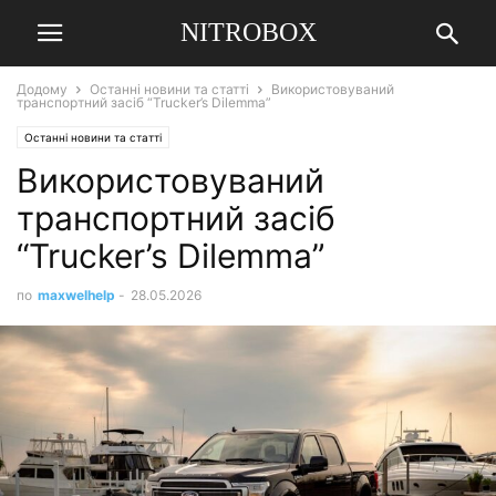
NITROBOX
Додому
Останні новини та статті
Використовуваний
транспортний засіб “Trucker’s Dilemma”
Останні новини та статті
Використовуваний
транспортний засіб
“Trucker’s Dilemma”
по
maxwelhelp
-
28.05.2026