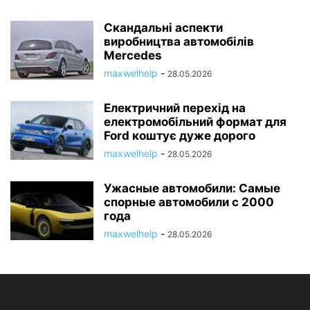
Скандальні аспекти
виробництва автомобілів
Mercedes
maxwelhelp
-
28.05.2026
Електричний перехід на
електромобільний формат для
Ford коштує дуже дорого
maxwelhelp
-
28.05.2026
Ужасные автомобили: Самые
спорные автомобили с 2000
года
maxwelhelp
-
28.05.2026