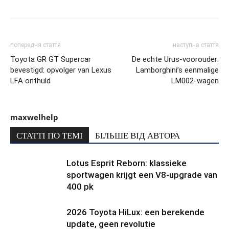
попередня стаття
наступна стаття
Toyota GR GT Supercar
De echte Urus-voorouder:
bevestigd: opvolger van Lexus
Lamborghini’s eenmalige
LFA onthuld
LM002-wagen
maxwelhelp
СТАТТІ ПО ТЕМІ
БІЛЬШЕ ВІД АВТОРА
Lotus Esprit Reborn: klassieke
sportwagen krijgt een V8-upgrade van
400 pk
2026 Toyota HiLux: een berekende
update, geen revolutie