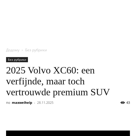
NITROBOX
Додому
Без рубрики
Без рубрики
2025 Volvo XC60: een
verfijnde, maar toch
vertrouwde premium SUV
по
maxwelhelp
-
28.11.2025
43