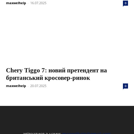
maxwelhelp
-
16.07.2025
0
Chery Tiggo 7: новий претендент на
британський кросовер-ринок
maxwelhelp
-
20.07.2025
0
зв'язатися з нами:
maxwelhelp@gmail.com