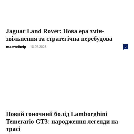
Jaguar Land Rover: Нова ера змін-
звільнення та стратегічна перебудова
maxwelhelp
-
18.07.2025
0
Новий гоночний болід Lamborghini
Temerario GT3: народження легенди на
трасі