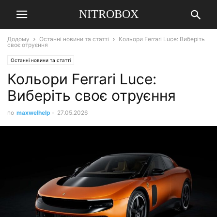
NITROBOX
Додому
Останні новини та статті
Кольори Ferrari Luce: Виберіть
своє отруєння
Останні новини та статті
Кольори Ferrari Luce:
Виберіть своє отруєння
по
maxwelhelp
-
27.05.2026