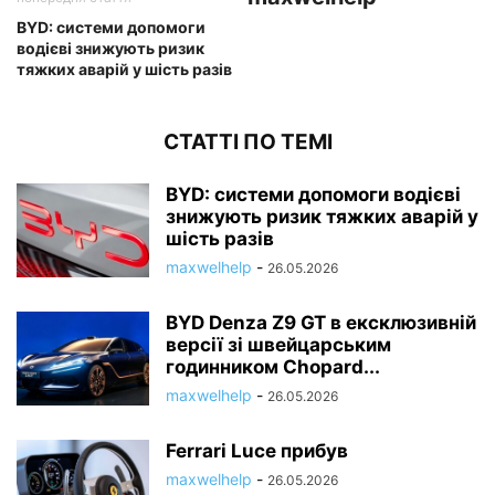
BYD: системи допомоги
водієві знижують ризик
тяжких аварій у шість разів
СТАТТІ ПО ТЕМІ
BYD: системи допомоги водієві
знижують ризик тяжких аварій у
шість разів
maxwelhelp
-
26.05.2026
BYD Denza Z9 GT в ексклюзивній
версії зі швейцарським
годинником Chopard...
maxwelhelp
-
26.05.2026
Ferrari Luce прибув
maxwelhelp
-
26.05.2026