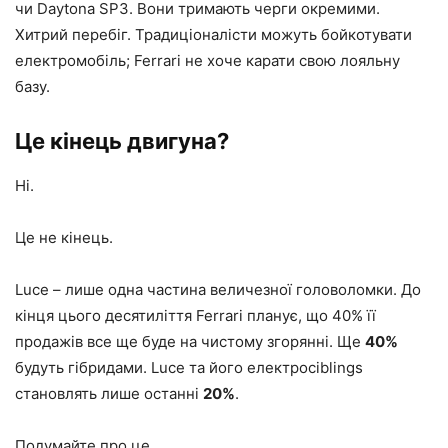
чи Daytona SP3. Вони тримають черги окремими.
Хитрий перебіг. Традиціоналісти можуть бойкотувати
електромобіль; Ferrari не хоче карати свою лояльну
базу.
Це кінець двигуна?
Ні.
Це не кінець.
Luce – лише одна частина величезної головоломки. До
кінця цього десятиліття Ferrari планує, що 40% її
продажів все ще буде на чистому згорянні. Ще
40%
будуть гібридами. Luce та його електросiblings
становлять лише останні
20%
.
Подумайте про це.