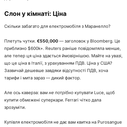
Слон у кімнаті: Ціна
Скільки забагато для електромобіля з Маранелло?
Плетуть чутки.
€550,000
— заголовок у Bloomberg. Це
приблизно $600k+. Reuters раніше повідомляла менше,
але тепер ця ціна здається ймовірнішою. Майте на увазі,
що це ціна в Італії, з урахуванням ПДВ. Ціна у США?
Зазвичай дешевше завдяки відсутності ПДВ, хоча
тарифи і мита зараз — дикий фактор.
Але ось каверза: вам
не потрібно
купувати Luce, щоб
купити обмежені суперкари. Ferrari чітко дала
зрозуміти.
Купівля електромобіля не дає вам квитка на Purosangue