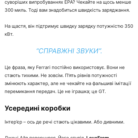
суворіших випробуваннях EPA? Чекайте на щось менше
300 миль. Тоді вам знадобиться швидкість заряджання.
На щастя, він підтримує швидку зарядку потужністю 350
кВт.
“СПРАВЖНІ ЗВУКИ”.
Це фраза, яку Ferrari постійно використовує. Вони не
стають тихими. Не зовсім. П’ять рівнів потужності
змінюють характер, але не чекайте на фальшиві імітації
перемикання передач. Це не іграшка; це GT.
Усередині коробки
Інтер’єр – ось де речі стають цікавими. Або дивними.
Джоні Айв повернувся. Його студія,
LoveFrom
,