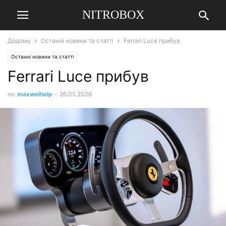
NITROBOX
Додому
Останні новини та статті
Ferrari Luce прибув
Останні новини та статті
Ferrari Luce прибув
по
maxwelhelp
-
26.05.2026