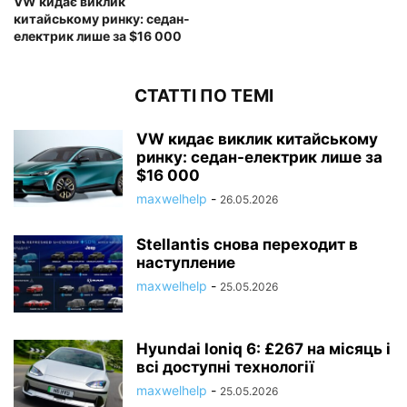
VW кидає виклик
китайському ринку: седан-
електрик лише за $16 000
СТАТТІ ПО ТЕМІ
VW кидає виклик китайському
ринку: седан-електрик лише за
$16 000
maxwelhelp
-
26.05.2026
Stellantis снова переходит в
наступление
maxwelhelp
-
25.05.2026
Hyundai Ioniq 6: £267 на місяць і
всі доступні технології
maxwelhelp
-
25.05.2026