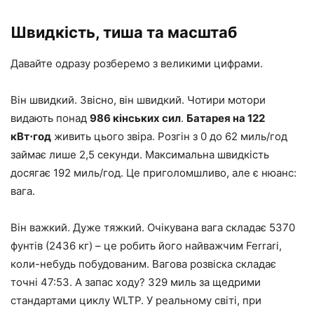
Швидкість, тиша та масштаб
Давайте одразу розберемо з великими цифрами.
Він швидкий. Звісно, ​​він швидкий. Чотири мотори
видають понад
986 кінських сил
.
Батарея на 122
кВт⋅год
живить цього звіра. Розгін з 0 до 62 миль/год
займає лише 2,5 секунди. Максимальна швидкість
досягає 192 миль/год. Це приголомшливо, але є нюанс:
вага.
Він важкий. Дуже тяжкий. Очікувана вага складає 5370
фунтів (2436 кг) – це робить його найважчим Ferrari,
коли-небудь побудованим. Вагова розвіска складає
точні 47:53. А запас ходу? 329 миль за щедрими
стандартами циклу WLTP. У реальному світі, при