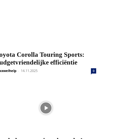
oyota Corolla Touring Sports:
udgetvriendelijke efficiëntie
xwelhelp
-
14.11.2025
0