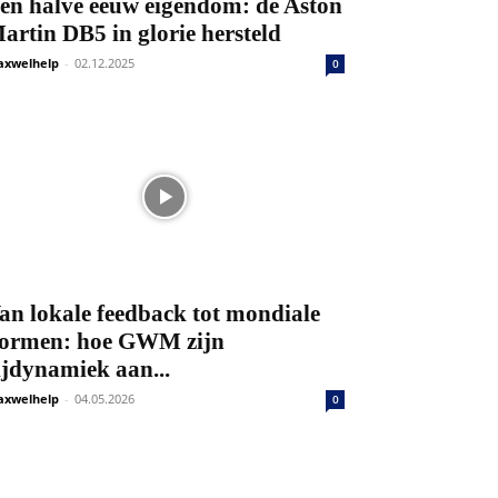
en halve eeuw eigendom: de Aston
artin DB5 in glorie hersteld
xwelhelp
-
02.12.2025
0
an lokale feedback tot mondiale
ormen: hoe GWM zijn
ijdynamiek aan...
xwelhelp
-
04.05.2026
0