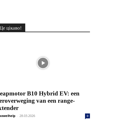
Це цікаво!
eapmotor B10 Hybrid EV: een
eroverweging van een range-
xtender
xwelhelp
-
28.03.2026
0