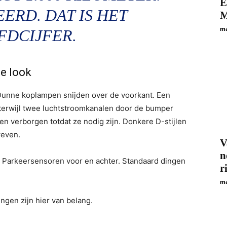
E
ERD. DAT IS HET
M
ma
FDCIJFER.
e look
t. Dunne koplampen snijden over de voorkant. Een
 terwijl twee luchtstroomkanalen door de bumper
ven verborgen totdat ze nodig zijn. Donkere D-stijlen
weven.
V
n
. Parkeersensoren voor en achter. Standaard dingen
r
ma
ngen zijn hier van belang.