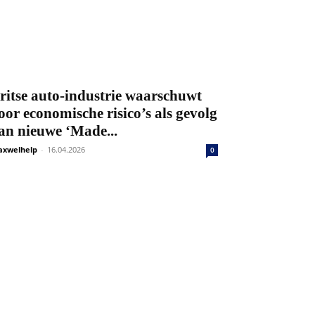
ritse auto-industrie waarschuwt
oor economische risico’s als gevolg
an nieuwe ‘Made...
xwelhelp
-
16.04.2026
0