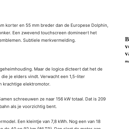
30 mm korter en 55 mm breder dan de Europese Dolphin,
t donker. Een zwevend touchscreen domineert het
B
-emblemen. Subtiele merkvermelding.
v
v
ma
geheimhouding. Maar de logica dicteert dat het de
ie je elders vindt. Verwacht een 1,5-liter
 krachtige elektromotor.
. Samen schreeuwen ze naar 156 kW totaal. Dat is 209
ahn als je voorzichtig bent.
ermodel. Een kleintje van 7,8 kWh. Nog een van 18
en de 40 en 92 km (WLTP). Dan slaat de motor aan.