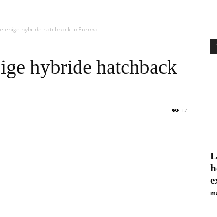
e enige hybride hatchback in Europa
ige hybride hatchback
12
L
h
e
ma