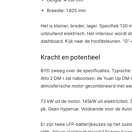
Breedte: 1.825 mm
Het is kleiner, breder, lager. Specifiek 1
uitsluitend elektrisch. Het interieur word
dashboard. Kijk naar de hoofdsteunen. “G”
Kracht en potentieel
BYD zweeg over de specificaties. Typische 
Atto 2 DM-i zal nabootsen: de Yuan Up DM-i d
atmosferische motor gecombineerd met een
72 kW uit de motor. 145kW uit elektriciteit
pk. Geen hypercar. Voldoende voor de Autob
Er zijn twee LFP-batterijkeuzes op het zust
kWh. Alleen elektrisch bereik? Ergens tuss