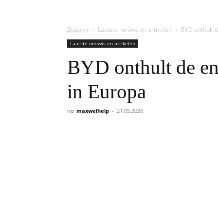
Додому
Laatste nieuws en artikelen
BYD onthult d
Laatste nieuws en artikelen
BYD onthult de en
in Europa
по
maxwelhelp
-
27.05.2026